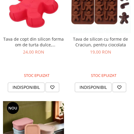
Tava de copt din silicon forma
Tava de silicon cu forme de
om de turta dulce,
Craciun, pentru ciocolata
reutilizabila, rezistenta la
24,00 RON
19,00 RON
cuptor
STOC EPUIZAT
STOC EPUIZAT
INDISPONIBIL
INDISPONIBIL
NOU