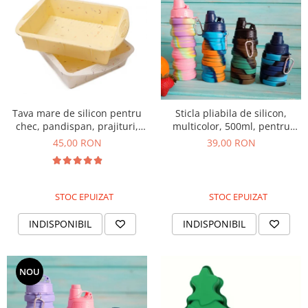
Tava mare de silicon pentru
Sticla pliabila de silicon,
chec, pandispan, prajituri,
multicolor, 500ml, pentru
torturi, 27cm
sport, picnic sau drumetie
45,00 RON
39,00 RON
STOC EPUIZAT
STOC EPUIZAT
INDISPONIBIL
INDISPONIBIL
NOU