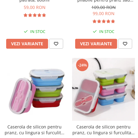
merinde
59,00 RON
109,00 RON
99,00 RON
IN STOC
IN STOC
VEZI VARIANTE
VEZI VARIANTE
-24%
Caserola de silicon pentru
Caserola de silicon pentru
pranz, cu lingura si furculita,
pranz, cu lingura si furculita 2