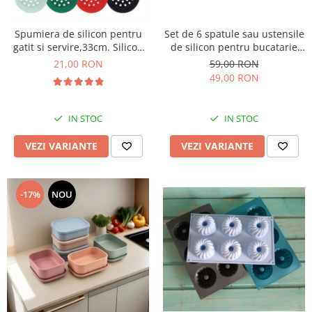
Spumiera de silicon pentru
Set de 6 spatule sau ustensile
gatit si servire,33cm. Silicon
de silicon pentru bucatarie
alimentar termorezistent
rezistente la caldura
21,00 RON
59,00 RON
49,00 RON
IN STOC
IN STOC
VEZI VARIANTE
VEZI VARIANTE
-17%
NOU