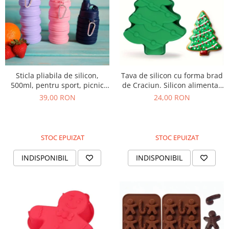
Sticla pliabila de silicon,
Tava de silicon cu forma brad
500ml, pentru sport, picnic
de Craciun. Silicon alimentar
sau drumetie.
rezistent la cuptor
39,00 RON
24,00 RON
STOC EPUIZAT
STOC EPUIZAT
INDISPONIBIL
INDISPONIBIL