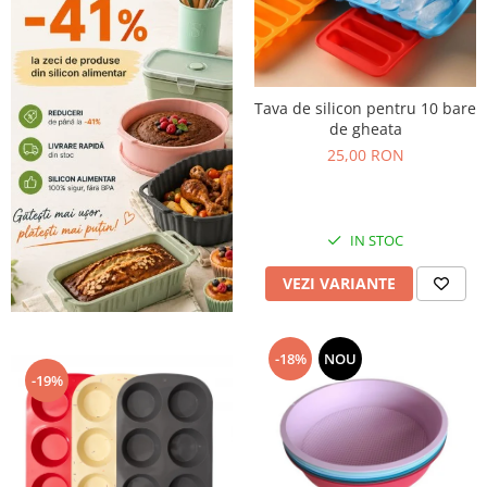
Tava de silicon pentru 10 bare
de gheata
25,00 RON
IN STOC
VEZI VARIANTE
-18%
NOU
-19%