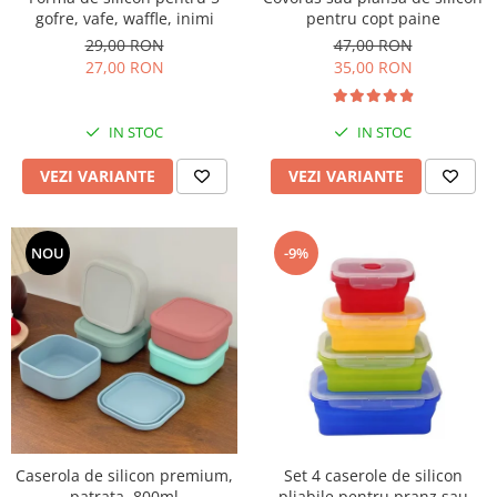
gofre, vafe, waffle, inimi
pentru copt paine
29,00 RON
47,00 RON
27,00 RON
35,00 RON
IN STOC
IN STOC
VEZI VARIANTE
VEZI VARIANTE
NOU
-9%
Caserola de silicon premium,
Set 4 caserole de silicon
patrata, 800ml
pliabile pentru pranz sau