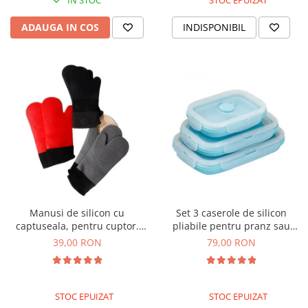
IN STOC
STOC EPUIZAT
ADAUGA IN COS
INDISPONIBIL
Manusi de silicon cu
Set 3 caserole de silicon
captuseala, pentru cuptor.
pliabile pentru pranz sau
Rezistente la caldura
merinde
39,00 RON
79,00 RON
STOC EPUIZAT
STOC EPUIZAT