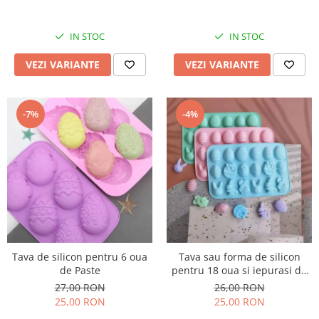
IN STOC
IN STOC
VEZI VARIANTE
VEZI VARIANTE
-7%
-4%
Tava de silicon pentru 6 oua
Tava sau forma de silicon
de Paste
pentru 18 oua si iepurasi de
Paste
27,00 RON
26,00 RON
25,00 RON
25,00 RON