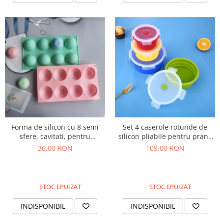
Forma de silicon cu 8 semi
Set 4 caserole rotunde de
sfere, cavitati, pentru
silicon pliabile pentru pranz
prajituri, ciocolata
sau merinde
36,00 RON
109,00 RON
STOC EPUIZAT
STOC EPUIZAT
INDISPONIBIL
INDISPONIBIL