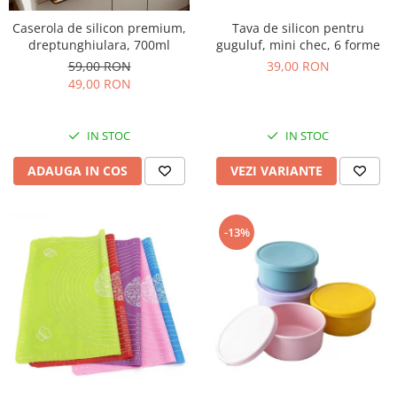
Tava de silicon pentru
Caserola de silicon premium,
guguluf, mini chec, 6 forme
dreptunghiulara, 700ml
39,00 RON
59,00 RON
49,00 RON
IN STOC
IN STOC
VEZI VARIANTE
ADAUGA IN COS
-13%