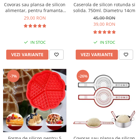
Covoras sau plansa de silicon
Caserola de silicon rotunda si
alimentar, pentru framantat
solida. 750ml. Diametru 14cm
aluat, 40x50cm
29,00 RON
45,00 RON
39,00 RON
IN STOC
IN STOC
VEZI VARIANTE
VEZI VARIANTE
-7%
-26%
Forma de silicon pentru 5
Covoras sau plansa de silicon