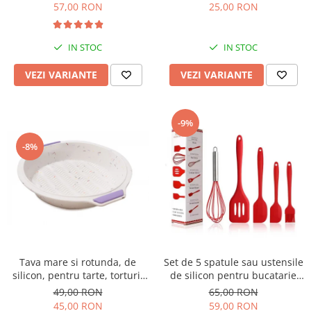
25,00 RON
57,00 RON
IN STOC
IN STOC
VEZI VARIANTE
VEZI VARIANTE
-9%
-8%
Tava mare si rotunda, de
Set de 5 spatule sau ustensile
silicon, pentru tarte, torturi,
de silicon pentru bucatarie
prajituri, chec, 29cm
rezistente la caldura
49,00 RON
65,00 RON
45,00 RON
59,00 RON