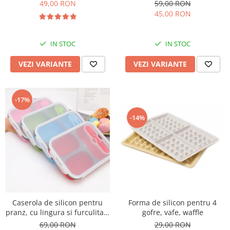
1 compartiment
compartimente
49,00 RON
59,00 RON
45,00 RON
IN STOC
IN STOC
VEZI VARIANTE
VEZI VARIANTE
-17%
-14%
Forma de silicon pentru 4
Caserola de silicon pentru
gofre, vafe, waffle
pranz, cu lingura si furculita 3
compartimente
29,00 RON
69,00 RON