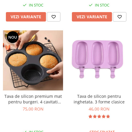
IN STOC
IN STOC
VEZI VARIANTE
VEZI VARIANTE
NOU
Tava de silicon premium mat
Tava de silicon pentru
pentru burgeri. 4 cavitati
inghetata. 3 forme clasice
perforate pentru chifle sau
75,00 RON
46,00 RON
carne hamburger