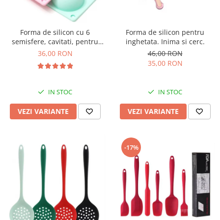
Forma de silicon cu 6
Forma de silicon pentru
semisfere, cavitati, pentru
inghetata. Inima si cerc.
prajituri, ciocolata
36,00 RON
46,00 RON
35,00 RON
IN STOC
IN STOC
VEZI VARIANTE
VEZI VARIANTE
-17%