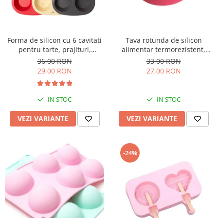
Forma de silicon cu 6 cavitati
Tava rotunda de silicon
pentru tarte, prajituri,
alimentar termorezistent,
ciocolata
25cm, pentru blat de tort,
36,00 RON
33,00 RON
prajitura, chec, friteuza cu aer
29,00 RON
27,00 RON
cald, Airfryer mare
IN STOC
IN STOC
VEZI VARIANTE
VEZI VARIANTE
-24%