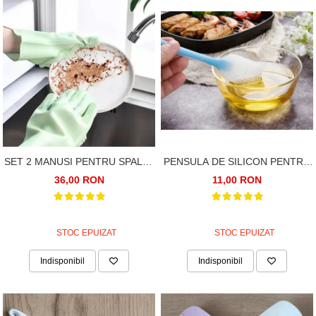
SET 2 MANUSI PENTRU SPALAT
PENSULA DE SILICON PENTRU
VASE. SILICON
UNS, 21CM, ALBASTRU
36,00 RON
11,00 RON
TERMOREZISTENT.
TRANSPARENT
STOC EPUIZAT
STOC EPUIZAT
Indisponibil
Indisponibil