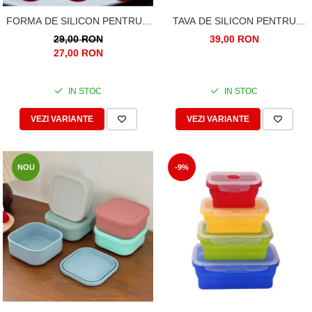
TAVA DE SILICON PENTRU
FORMA DE SILICON PENTRU 5
GUGULUF, MINI CHEC, 6
GOFRE, VAFE, WAFFLE, INIMI
39,00 RON
29,00 RON
FORME
27,00 RON
IN STOC
IN STOC
VEZI VARIANTE
VEZI VARIANTE
NOU
-9%