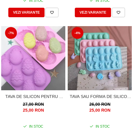
IN STOC
IN STOC
VEZI VARIANTE
VEZI VARIANTE
-7%
-4%
TAVA DE SILICON PENTRU 6
TAVA SAU FORMA DE SILICON
OUA DE PASTE
PENTRU 18 OUA SI IEPURASI
27,00 RON
26,00 RON
DE PASTE
25,00 RON
25,00 RON
IN STOC
IN STOC