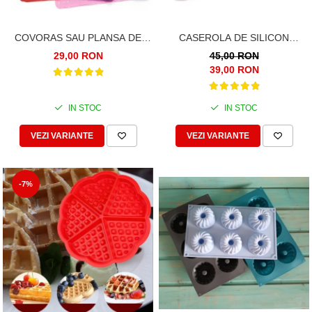
COVORAS SAU PLANSA DE
CASEROLA DE SILICON
SILICON ALIMENTAR, PENTRU
ROTUNDA SI SOLIDA. 750ML.
29,00 RON
45,00 RON
FRAMANTAT ALUAT, 40X50CM
DIAMETRU 14CM
39,00 RON
IN STOC
IN STOC
VEZI VARIANTE
VEZI VARIANTE
-7%