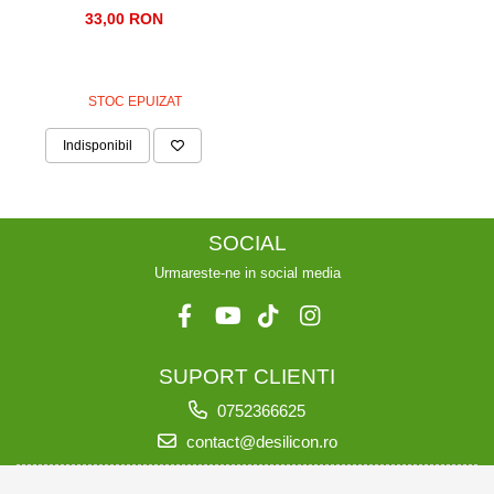
PREMIUM, DREPTUNGHIULARA,
33,00 RON
400ML
STOC EPUIZAT
Indisponibil
SOCIAL
Urmareste-ne in social media
SUPORT CLIENTI
0752366625
contact@desilicon.ro