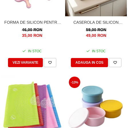
FORMA DE SILICON PENTRU
CASEROLA DE SILICON
INGHETATA. INIMA SI CERC.
PREMIUM, DREPTUNGHIULARA,
46,00 RON
59,00 RON
700ML
35,00 RON
49,00 RON
IN STOC
IN STOC
VEZI VARIANTE
ADAUGA IN COS
-13%