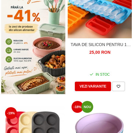
TAVA DE SILICON PENTRU 10
BARE DE GHEATA
25,00 RON
IN STOC
VEZI VARIANTE
-18%
NOU
-19%