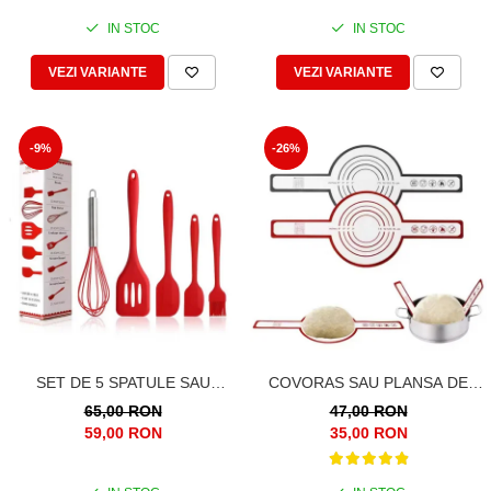
IN STOC
IN STOC
VEZI VARIANTE
VEZI VARIANTE
-9%
-26%
SET DE 5 SPATULE SAU
COVORAS SAU PLANSA DE
USTENSILE DE SILICON
SILICON PENTRU COPT PAINE
65,00 RON
47,00 RON
PENTRU BUCATARIE
59,00 RON
35,00 RON
REZISTENTE LA CALDURA