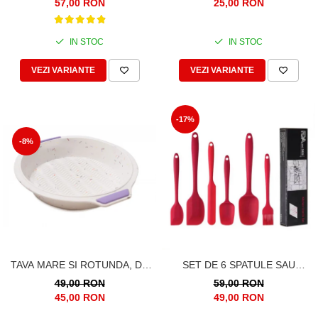
SI FURCULITA 3
25,00 RON
57,00 RON
COMPARTIMENTE
IN STOC
IN STOC
VEZI VARIANTE
VEZI VARIANTE
-17%
-8%
TAVA MARE SI ROTUNDA, DE
SET DE 6 SPATULE SAU
SILICON, PENTRU TARTE,
USTENSILE DE SILICON
49,00 RON
59,00 RON
TORTURI, PRAJITURI, CHEC,
PENTRU BUCATARIE
45,00 RON
49,00 RON
29CM
REZISTENTE LA CALDURA