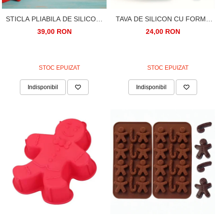
STICLA PLIABILA DE SILICON,
TAVA DE SILICON CU FORMA
500ML, PENTRU SPORT, PICNIC
BRAD DE CRACIUN. SILICON
39,00 RON
24,00 RON
SAU DRUMETIE.
ALIMENTAR REZISTENT LA
CUPTOR
STOC EPUIZAT
STOC EPUIZAT
Indisponibil
Indisponibil