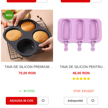
NOU
TAVA DE SILICON PREMIUM
TAVA DE SILICON PENTRU
MAT PENTRU BURGERI. 4
INGHETATA. 3 FORME CLASICE
75,00 RON
46,00 RON
CAVITATI PERFORATE PENTRU
CHIFLE SAU CARNE
HAMBURGER
IN STOC
STOC EPUIZAT
ADAUGA IN COS
Indisponibil