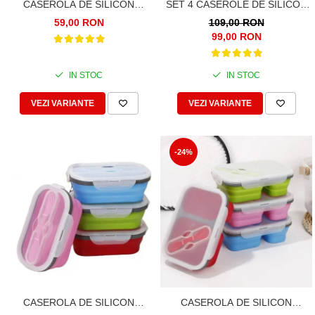
CASEROLA DE SILICON
SET 4 CASEROLE DE SILICON
PREMIUM, PATRATA, 800ML
PLIABILE PENTRU PRANZ SAU
59,00 RON
109,00 RON
MERINDE
99,00 RON
IN STOC
IN STOC
VEZI VARIANTE
VEZI VARIANTE
-24%
CASEROLA DE SILICON
CASEROLA DE SILICON