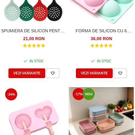
SPUMIERA DE SILICON PENTRU
FORMA DE SILICON CU 6
GATIT SI SERVIRE,33CM.
SEMISFERE, CAVITATI, PENTRU
21,00 RON
36,00 RON
SILICON ALIMENTAR
PRAJITURI, CIOCOLATA
TERMOREZISTENT
IN STOC
IN STOC
VEZI VARIANTE
VEZI VARIANTE
-17%
NOU
-24%