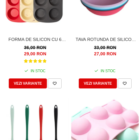
FORMA DE SILICON CU 6
TAVA ROTUNDA DE SILICON
CAVITATI PENTRU TARTE,
ALIMENTAR TERMOREZISTENT,
36,00 RON
33,00 RON
PRAJITURI, CIOCOLATA
25CM, PENTRU BLAT DE TORT,
29,00 RON
27,00 RON
PRAJITURA, CHEC, FRITEUZA
CU AER CALD, AIRFRYER MARE
IN STOC
IN STOC
VEZI VARIANTE
VEZI VARIANTE