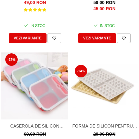
PENTRU PRANZ, CU LINGURA
PENTRU PRANZ, CU LINGURA
49,00 RON
59,00 RON
SI FURCULITA, 1
SI FURCULITA 2
45,00 RON
COMPARTIMENT
COMPARTIMENTE
IN STOC
IN STOC
VEZI VARIANTE
VEZI VARIANTE
-17%
-14%
FORMA DE SILICON PENTRU 4
CASEROLA DE SILICON
GOFRE, VAFE, WAFFLE
PENTRU PRANZ, CU LINGURA
29,00 RON
69,00 RON