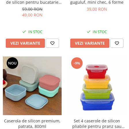
guguluf, mini chec, 6 forme
de silicon pentru bucatarie
rezistente la caldura
39,00 RON
59,00 RON
49,00 RON
IN STOC
IN STOC
VEZI VARIANTE
VEZI VARIANTE
NOU
-9%
Caserola de silicon premium,
Set 4 caserole de silicon
patrata, 800ml
pliabile pentru pranz sau