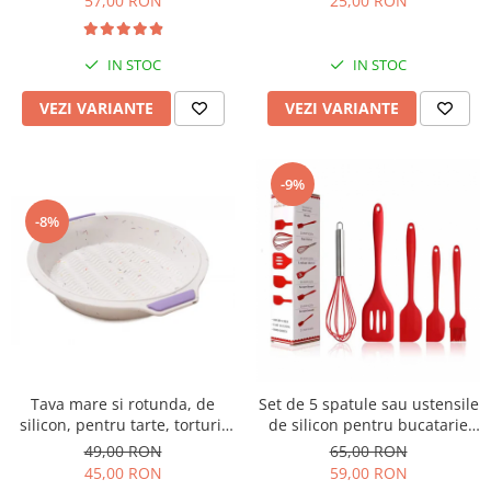
25,00 RON
57,00 RON
IN STOC
IN STOC
VEZI VARIANTE
VEZI VARIANTE
-9%
-8%
Tava mare si rotunda, de
Set de 5 spatule sau ustensile
silicon, pentru tarte, torturi,
de silicon pentru bucatarie
prajituri, chec, 29cm
rezistente la caldura
49,00 RON
65,00 RON
45,00 RON
59,00 RON