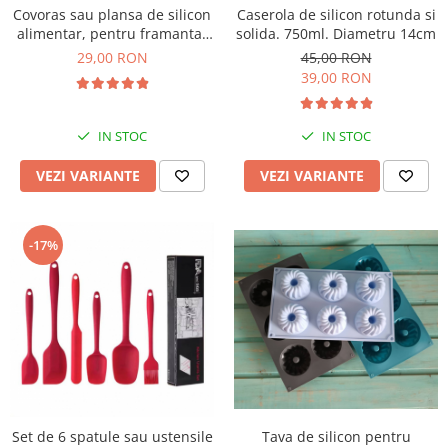
Covoras sau plansa de silicon
Caserola de silicon rotunda si
alimentar, pentru framantat
solida. 750ml. Diametru 14cm
aluat, 40x50cm
29,00 RON
45,00 RON
39,00 RON
IN STOC
IN STOC
VEZI VARIANTE
VEZI VARIANTE
-17%
Tava de silicon pentru
Set de 6 spatule sau ustensile