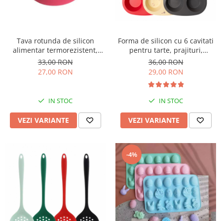
Forma de silicon cu 6 cavitati
Tava rotunda de silicon
pentru tarte, prajituri,
alimentar termorezistent,
ciocolata
25cm, pentru blat de tort,
36,00 RON
33,00 RON
prajitura, chec, friteuza cu aer
29,00 RON
27,00 RON
cald, Airfryer mare
IN STOC
IN STOC
VEZI VARIANTE
VEZI VARIANTE
-4%