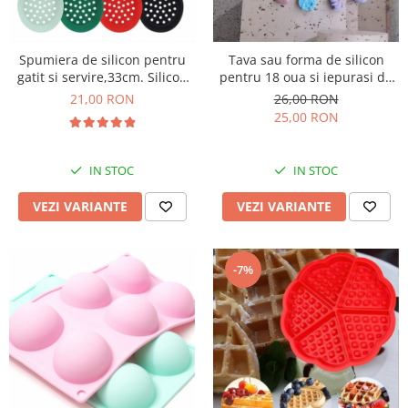
Spumiera de silicon pentru
Tava sau forma de silicon
gatit si servire,33cm. Silicon
pentru 18 oua si iepurasi de
alimentar termorezistent
Paste
21,00 RON
26,00 RON
25,00 RON
IN STOC
IN STOC
VEZI VARIANTE
VEZI VARIANTE
-7%