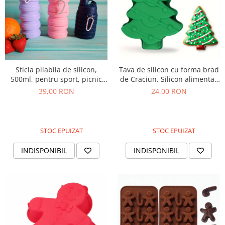
Sticla pliabila de silicon,
Tava de silicon cu forma brad
500ml, pentru sport, picnic
de Craciun. Silicon alimentar
sau drumetie.
rezistent la cuptor
39,00 RON
24,00 RON
STOC EPUIZAT
STOC EPUIZAT
INDISPONIBIL
INDISPONIBIL