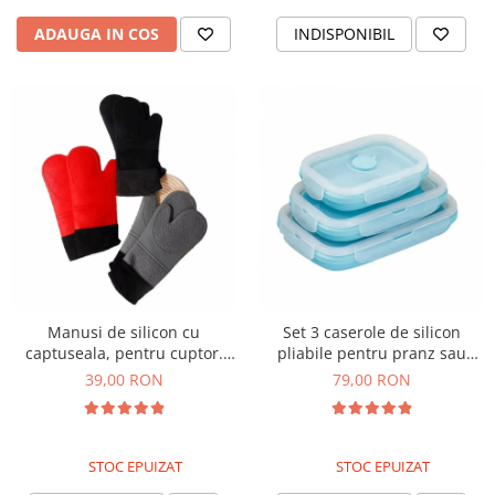
ADAUGA IN COS
INDISPONIBIL
Manusi de silicon cu
Set 3 caserole de silicon
captuseala, pentru cuptor.
pliabile pentru pranz sau
Rezistente la caldura
merinde
39,00 RON
79,00 RON
STOC EPUIZAT
STOC EPUIZAT