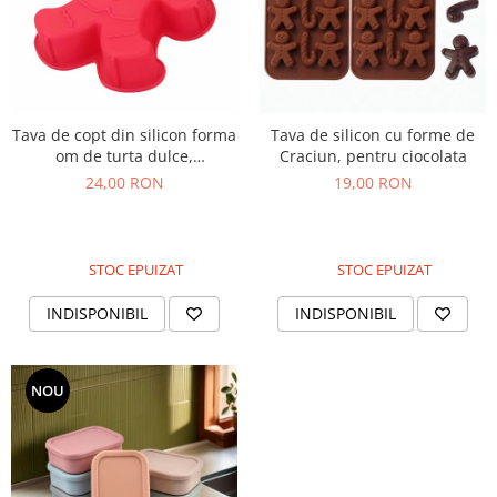
Tava de copt din silicon forma
Tava de silicon cu forme de
om de turta dulce,
Craciun, pentru ciocolata
reutilizabila, rezistenta la
24,00 RON
19,00 RON
cuptor
STOC EPUIZAT
STOC EPUIZAT
INDISPONIBIL
INDISPONIBIL
NOU