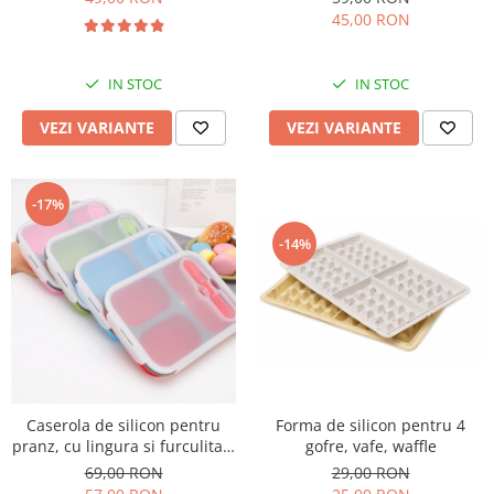
45,00 RON
IN STOC
IN STOC
VEZI VARIANTE
VEZI VARIANTE
-17%
-14%
Forma de silicon pentru 4
Caserola de silicon pentru
gofre, vafe, waffle
pranz, cu lingura si furculita 3
compartimente
29,00 RON
69,00 RON