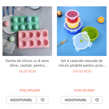
Forma de silicon cu 8 semi
Set 4 caserole rotunde de
sfere, cavitati, pentru
silicon pliabile pentru pranz
prajituri, ciocolata
sau merinde
36,00 RON
109,00 RON
STOC EPUIZAT
STOC EPUIZAT
INDISPONIBIL
INDISPONIBIL