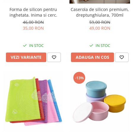
Forma de silicon pentru
Caserola de silicon premium,
inghetata. Inima si cerc.
dreptunghiulara, 700ml
46,00 RON
59,00 RON
35,00 RON
49,00 RON
IN STOC
IN STOC
VEZI VARIANTE
ADAUGA IN COS
-13%