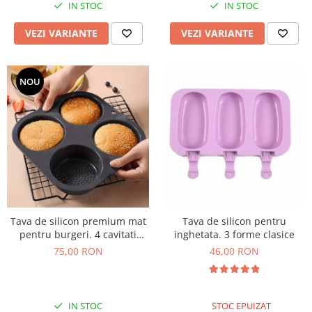
IN STOC
IN STOC
VEZI VARIANTE
VEZI VARIANTE
NOU
Tava de silicon premium mat
Tava de silicon pentru
pentru burgeri. 4 cavitati
inghetata. 3 forme clasice
perforate pentru chifle sau
75,00 RON
46,00 RON
carne hamburger
IN STOC
STOC EPUIZAT