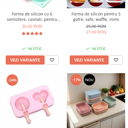
Forma de silicon cu 6
Forma de silicon pentru 5
semisfere, cavitati, pentru
gofre, vafe, waffle, inimi
prajituri, ciocolata
36,00 RON
29,00 RON
27,00 RON
IN STOC
IN STOC
VEZI VARIANTE
VEZI VARIANTE
-17%
NOU
-24%