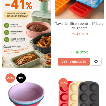
Tava de silicon pentru 10 bare
de gheata
25,00 RON
IN STOC
VEZI VARIANTE
-18%
NOU
-19%