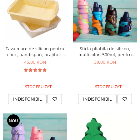
Tava mare de silicon pentru
Sticla pliabila de silicon,
chec, pandispan, prajituri,
multicolor, 500ml, pentru
torturi, 27cm
sport, picnic sau drumetie
45,00 RON
39,00 RON
STOC EPUIZAT
STOC EPUIZAT
INDISPONIBIL
INDISPONIBIL
NOU