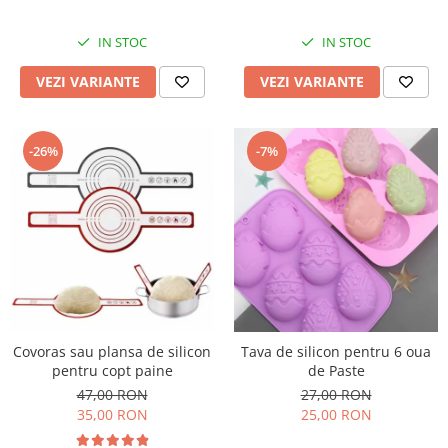
IN STOC
IN STOC
VEZI VARIANTE
VEZI VARIANTE
-26%
-7%
Covoras sau plansa de silicon
Tava de silicon pentru 6 oua
pentru copt paine
de Paste
47,00 RON
27,00 RON
35,00 RON
25,00 RON