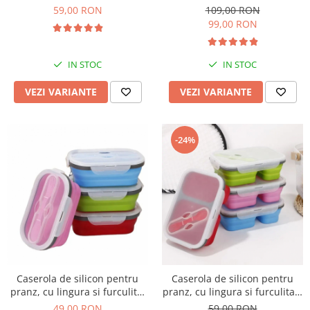
merinde
59,00 RON
109,00 RON
99,00 RON
IN STOC
IN STOC
VEZI VARIANTE
VEZI VARIANTE
-24%
Caserola de silicon pentru
Caserola de silicon pentru
pranz, cu lingura si furculita,
pranz, cu lingura si furculita 2
1 compartiment
compartimente
49,00 RON
59,00 RON