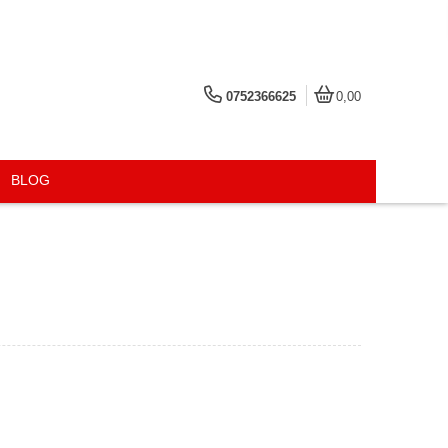
0752366625
0,00
BLOG