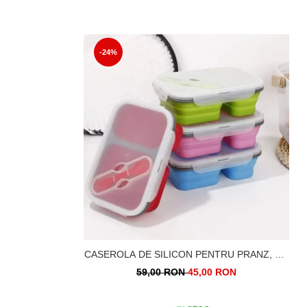
-24%
CASEROLA DE SILICON PENTRU PRANZ, CU
LINGURA SI FURCULITA 2 COMPARTIMENTE
59,00 RON
45,00 RON