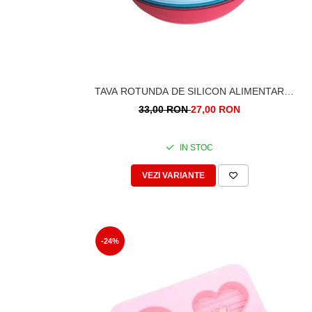
TAVA ROTUNDA DE SILICON ALIMENTAR
TERMOREZISTENT, 25CM, PENTRU BLAT DE
33,00 RON
27,00 RON
TORT, PRAJITURA, CHEC, FRITEUZA CU
AER CALD, AIRFRYER MARE
IN STOC
VEZI VARIANTE
-24%