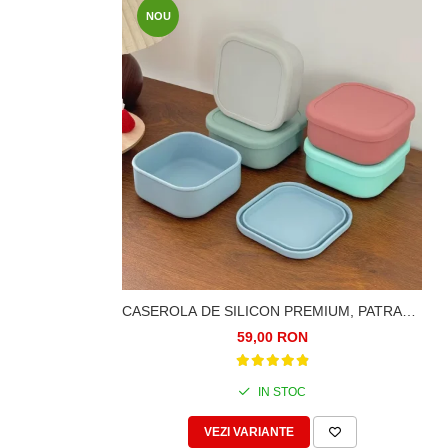
NOU
CASEROLA DE SILICON PREMIUM, PATRATA,
800ML
59,00 RON
IN STOC
VEZI VARIANTE