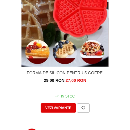
FORMA DE SILICON PENTRU 5 GOFRE,
VAFE, WAFFLE, INIMI
29,00 RON
27,00 RON
IN STOC
VEZI VARIANTE