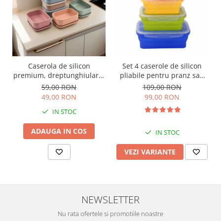
Caserola de silicon
Set 4 caserole de silicon
premium, dreptunghiulara,
pliabile pentru pranz sau
700ml
merinde
59,00 RON
109,00 RON
49,00 RON
99,00 RON
IN STOC
ADAUGA IN COS
IN STOC
VEZI VARIANTE
NEWSLETTER
Nu rata ofertele si promotiile noastre