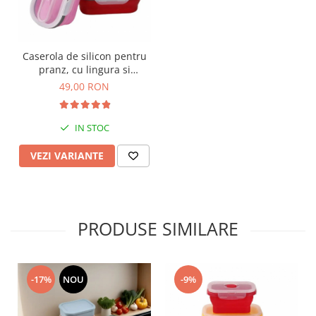
Caserola de silicon pentru
pranz, cu lingura si
furculita, 1 compartiment
49,00 RON
IN STOC
VEZI VARIANTE
PRODUSE SIMILARE
-17%
NOU
-9%