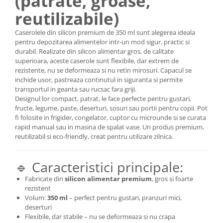
(patrate, groase,
reutilizabile)
Caserolele din silicon premium de 350 ml sunt alegerea ideala
pentru depozitarea alimentelor intr-un mod sigur, practic si
durabil. Realizate din silicon alimentar gros, de calitate
superioara, aceste caserole sunt flexibile, dar extrem de
rezistente, nu se deformeaza si nu retin mirosuri. Capacul se
inchide usor, pastreaza continutul in siguranta si permite
transportul in geanta sau rucsac fara griji.
Designul lor compact, patrat, le face perfecte pentru gustari,
fructe, legume, paste, deserturi, sosuri sau portii pentru copii. Pot
fi folosite in frigider, congelator, cuptor cu microunde si se curata
rapid manual sau in masina de spalat vase. Un produs premium,
reutilizabil si eco-friendly, creat pentru utilizare zilnica.
🔹 Caracteristici principale:
Fabricate din
silicon alimentar premium
, gros si foarte
rezistent
Volum:
350 ml
– perfect pentru gustari, pranzuri mici,
deserturi
Flexibile, dar stabile – nu se deformeaza si nu crapa