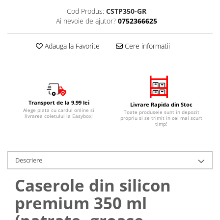
Cod Produs:
CSTP350-GR
Ai nevoie de ajutor?
0752366625
Adauga la Favorite
Cere informatii
Transport de la 9.99 lei
Livrare Rapida din Stoc
Alege plata cu cardul online si
Toate produsele sunt in depozit
livrarea coletului la Easybox!
propriu si se trimit in cel mai scurt
timp!
Descriere
Caserole din silicon
premium 350 ml