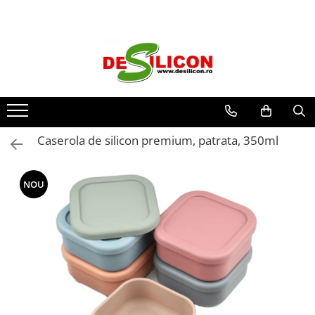
Caserola de silicon premium, patrata, 350ml
NOU