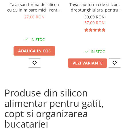
Tava sau forma de silicon
Tava sau forma de silicon,
cu 55 inimioare mici. Pentru
dreptunghiulara, pentru
jeleuri, ciocolata sau
copt chec, cozonac, drob
27,00 RON
39,00 RON
bomboane
37,00 RON
IN STOC
ADAUGA IN COS
IN STOC
VEZI VARIANTE
Produse din silicon
alimentar pentru gatit,
copt si organizarea
bucatariei