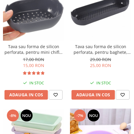
Tava sau forma de silicon
Tava sau forma de silicon
perforata, pentru mini chifle,
perforata, pentru baghete,
paine
paine
17,00 RON
29,00 RON
15,00 RON
25,00 RON
IN STOC
IN STOC
ADAUGA IN COS
ADAUGA IN COS
-8%
NOU
-7%
NOU