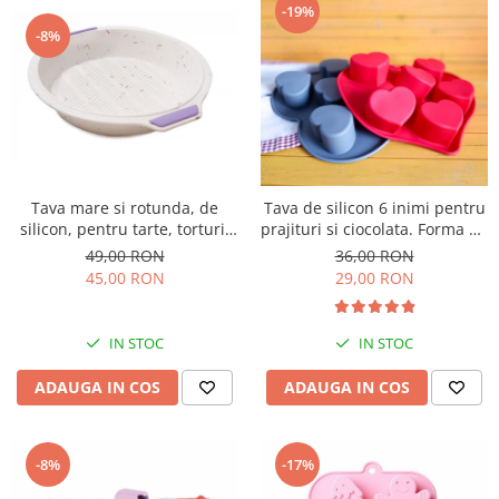
-19%
-8%
Tava mare si rotunda, de
Tava de silicon 6 inimi pentru
silicon, pentru tarte, torturi,
prajituri si ciocolata. Forma de
prajituri, chec, 29cm
inima.
49,00 RON
36,00 RON
45,00 RON
29,00 RON
IN STOC
IN STOC
ADAUGA IN COS
ADAUGA IN COS
-8%
-17%