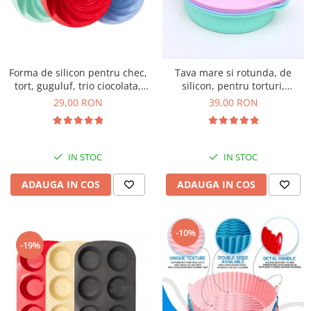
Forma de silicon pentru chec,
Tava mare si rotunda, de
tort, guguluf, trio ciocolata,
silicon, pentru torturi,
19cm
prajituri, chec, 28cm
29,00 RON
39,00 RON
IN STOC
IN STOC
ADAUGA IN COS
ADAUGA IN COS
-10%
-19%