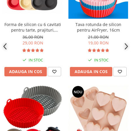
Forma de silicon cu 6 cavitati
Tava rotunda de silicon
pentru tarte, prajituri,
pentru AirFryer, 16cm
ciocolata
36,00 RON
21,00 RON
29,00 RON
19,00 RON
IN STOC
IN STOC
ADAUGA IN COS
ADAUGA IN COS
NOU