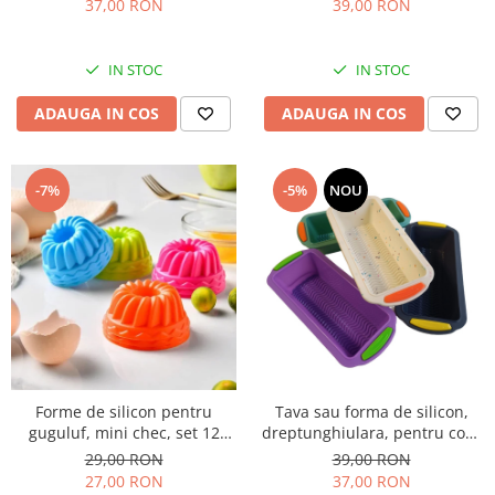
37,00 RON
39,00 RON
IN STOC
IN STOC
ADAUGA IN COS
ADAUGA IN COS
-7%
-5%
NOU
Forme de silicon pentru
Tava sau forma de silicon,
guguluf, mini chec, set 12
dreptunghiulara, pentru copt
bucati multicolor, 7 cm
chec, cozonac, drob
29,00 RON
39,00 RON
27,00 RON
37,00 RON