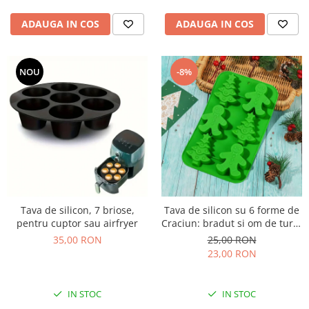
ADAUGA IN COS
ADAUGA IN COS
NOU
-8%
Tava de silicon, 7 briose,
Tava de silicon su 6 forme de
pentru cuptor sau airfryer
Craciun: bradut si om de turta
dulce
35,00 RON
25,00 RON
23,00 RON
IN STOC
IN STOC