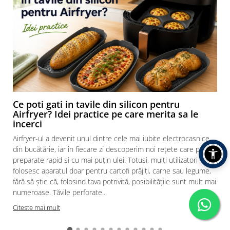
Ce poti gati in tavile din silicon pentru
Airfryer? Idei practice pe care merita sa le
incerci
Airfryer-ul a devenit unul dintre cele mai iubite electrocasnice
din bucătărie, iar în fiecare zi descoperim noi rețete care pot fi
preparate rapid și cu mai puțin ulei. Totuși, mulți utilizatori
folosesc aparatul doar pentru cartofi prăjiți, carne sau legume,
fără să știe că, folosind tava potrivită, posibilitățile sunt mult mai
numeroase. Tăvile perforate...
Citeste mai mult