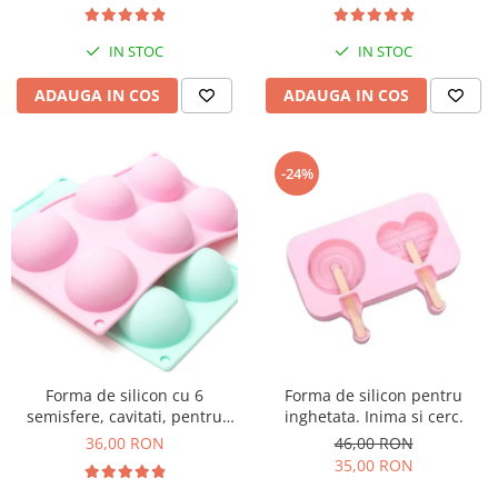
IN STOC
IN STOC
ADAUGA IN COS
ADAUGA IN COS
-24%
Forma de silicon cu 6
Forma de silicon pentru
semisfere, cavitati, pentru
inghetata. Inima si cerc.
prajituri, ciocolata
36,00 RON
46,00 RON
35,00 RON