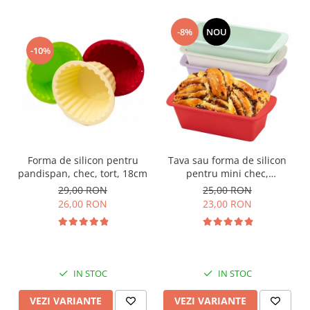
-8%
NOU
-10%
Forma de silicon pentru
Tava sau forma de silicon
pandispan, chec, tort, 18cm
pentru mini chec,
pandispan, drob, 19cm
29,00 RON
25,00 RON
26,00 RON
23,00 RON
IN STOC
IN STOC
VEZI VARIANTE
VEZI VARIANTE