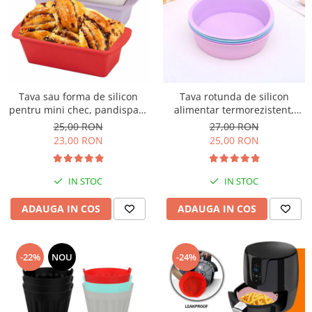
Tava sau forma de silicon
Tava rotunda de silicon
pentru mini chec, pandispan,
alimentar termorezistent,
drob, 19cm
20cm, pentru blat de tort,
25,00 RON
27,00 RON
prajitura, chec, friteuza cu aer
23,00 RON
25,00 RON
cald, Airfryer
IN STOC
IN STOC
ADAUGA IN COS
ADAUGA IN COS
-22%
NOU
-24%