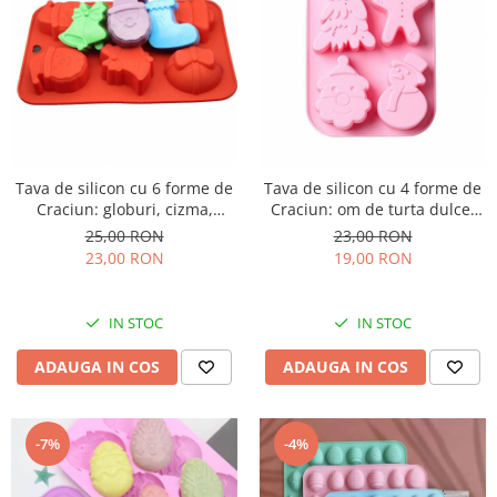
Tava de silicon cu 6 forme de
Tava de silicon cu 4 forme de
Craciun: globuri, cizma,
Craciun: om de turta dulce,
clopotel si Mos Craciun
brad, Mos Craciun si om de
25,00 RON
23,00 RON
zapada
23,00 RON
19,00 RON
IN STOC
IN STOC
ADAUGA IN COS
ADAUGA IN COS
-7%
-4%