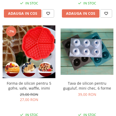
IN STOC
IN STOC
ADAUGA IN COS
ADAUGA IN COS
-7%
Tava de silicon pentru
Forma de silicon pentru 5
guguluf, mini chec, 6 forme
gofre, vafe, waffle, inimi
39,00 RON
29,00 RON
27,00 RON
IN STOC
IN STOC