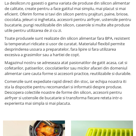
La desilicon.ro gasesti o gama variata de produse din silicon alimentar
de calitate, create pentru a face gatitul mai simplu, mai placut si mai
eficient. Oferim forme si tavi din silicon pentru prajituri, paine, briose,
ciocolata, jeleuri si inghetata, accesorii pentru airfryer, ustensile pentru
bucatarie, pungi reutilizabile din silicon, caserole si multe alte produse
utile pentru utilizarea de zi cu zi.
Toate produsele sunt realizate din silicon alimentar fara BPA, rezistent
la temperaturi ridicate si usor de curatat. Materialul flexibil permite
desprinderea usoara a preparatelor, fara lipire si fara utilizarea
excesiva a grasimilor sau a hartiei de copt.
Magazinul nostru se adreseaza atat pasionatilor de gatit acasa, cat si
cofetarilor, patiserilor, ciocolatierilor sau micilor afaceri din domeniul
alimentar care cauta forme si accesorii practice, reutilizabile si durabile.
Comenzile sunt expediate rapid direct din stoc, iar echipa noastra iti
sta la dispozitie pentru recomandari si informatii despre produse.
Descopera colectiile noastre de forme din silicon, accesorii pentru
airfryer si ustensile de bucatarie si transforma fiecare reteta intr-o
experienta mai simpla si mai placuta.