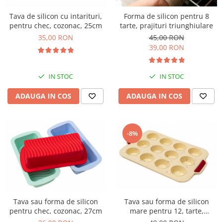
Tava de silicon cu intarituri,
Forma de silicon pentru 8
pentru chec, cozonac, 25cm
tarte, prajituri triunghiulare
35,00 RON
45,00 RON
39,00 RON
IN STOC
IN STOC
ADAUGA IN COS
ADAUGA IN COS
-8%
Tava sau forma de silicon
Tava sau forma de silicon
pentru chec, cozonac, 27cm
mare pentru 12, tarte,
prajituri, briose, 31cm