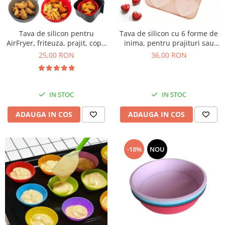
Tava de silicon pentru
Tava de silicon cu 6 forme de
AirFryer, friteuza, prajit, copt,
inima, pentru prajituri sau
20cm
ciocolata
25,00 RON
36,00 RON
IN STOC
IN STOC
ADAUGA IN COS
ADAUGA IN COS
-18%
NOU