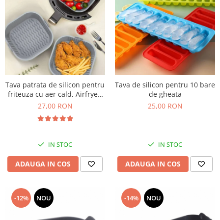
Tava patrata de silicon pentru
Tava de silicon pentru 10 bare
friteuza cu aer cald, Airfryer,
de gheata
20cm. Rezistenta la
27,00 RON
25,00 RON
temperaturi ridicate
IN STOC
IN STOC
ADAUGA IN COS
ADAUGA IN COS
-12%
NOU
-14%
NOU