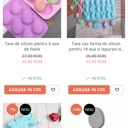
Tava de silicon pentru 6 oua
Tava sau forma de silicon
de Paste
pentru 18 oua si iepurasi de
Paste
27,00 RON
26,00 RON
25,00 RON
25,00 RON
IN STOC
IN STOC
ADAUGA IN COS
ADAUGA IN COS
-7%
NOU
-14%
NOU