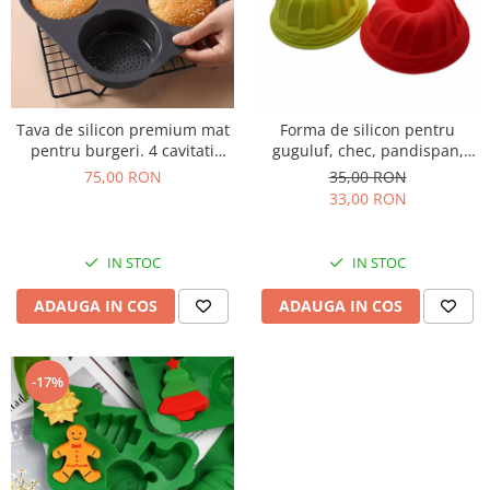
Tava de silicon premium mat
Forma de silicon pentru
pentru burgeri. 4 cavitati
guguluf, chec, pandispan,
perforate pentru chifle sau
tort, cozonac, 23cm
75,00 RON
35,00 RON
carne hamburger
33,00 RON
IN STOC
IN STOC
ADAUGA IN COS
ADAUGA IN COS
-17%