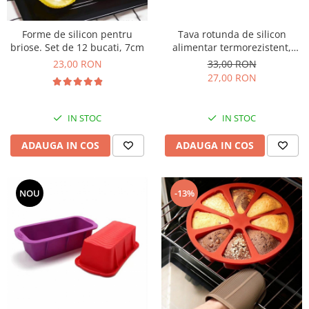
Forme de silicon pentru
Tava rotunda de silicon
briose. Set de 12 bucati, 7cm
alimentar termorezistent,
25cm, pentru blat de tort,
23,00 RON
33,00 RON
prajitura, chec, friteuza cu aer
27,00 RON
cald, Airfryer mare
IN STOC
IN STOC
ADAUGA IN COS
ADAUGA IN COS
NOU
-13%