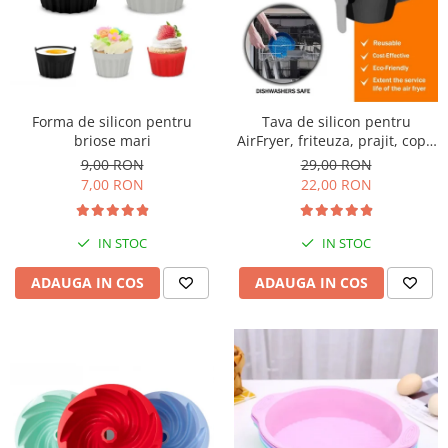
Forma de silicon pentru
Tava de silicon pentru
briose mari
AirFryer, friteuza, prajit, copt,
22cm
9,00 RON
29,00 RON
7,00 RON
22,00 RON
IN STOC
IN STOC
ADAUGA IN COS
ADAUGA IN COS