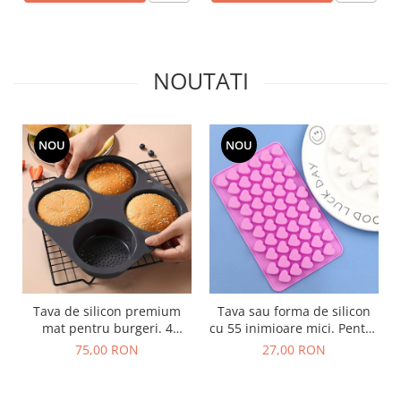
NOUTATI
NOU
NOU
Tava de silicon premium
Tava sau forma de silicon
mat pentru burgeri. 4
cu 55 inimioare mici. Pentru
cavitati perforate pentru
jeleuri, ciocolata sau
75,00 RON
27,00 RON
chifle sau carne hamburger
bomboane