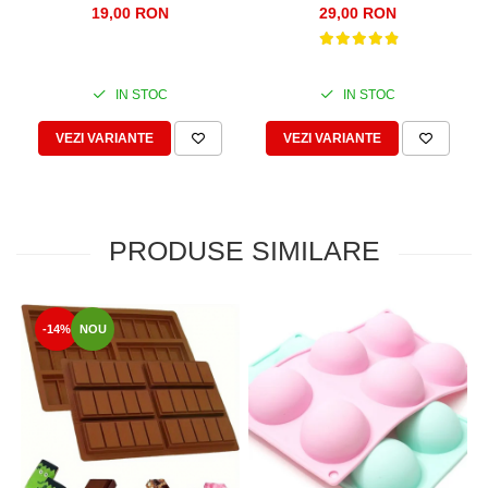
ALIMENTAR
ALIMENTAR. SOLIDA SI
19,00 RON
29,00 RON
TERMOREZISTENT, PLINA,
TERMOREZISTENTA
20CM
IN STOC
IN STOC
VEZI VARIANTE
VEZI VARIANTE
PRODUSE SIMILARE
-14%
NOU