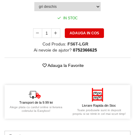
IN STOC
ADAUGA IN COS
Cod Produs:
FS6T-LGR
Ai nevoie de ajutor?
0752366625
Adauga la Favorite
Transport de la 9.99 lei
Livrare Rapida din Stoc
Alege plata cu cardul online si livrarea
Toate produsele sunt in depozit
coletului la Easybox!
propriu si se trimit in cel mai scurt timp!