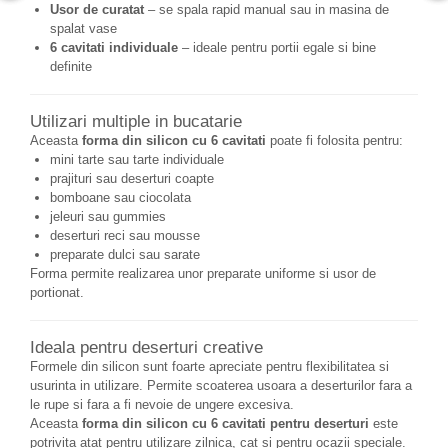
Usor de curatat
– se spala rapid manual sau in masina de
spalat vase
6 cavitati individuale
– ideale pentru portii egale si bine
definite
Utilizari multiple in bucatarie
Aceasta
forma din silicon cu 6 cavitati
poate fi folosita pentru:
mini tarte sau tarte individuale
prajituri sau deserturi coapte
bomboane sau ciocolata
jeleuri sau gummies
deserturi reci sau mousse
preparate dulci sau sarate
Forma permite realizarea unor preparate uniforme si usor de
portionat.
Ideala pentru deserturi creative
Formele din silicon sunt foarte apreciate pentru flexibilitatea si
usurinta in utilizare. Permite scoaterea usoara a deserturilor fara a
le rupe si fara a fi nevoie de ungere excesiva.
Aceasta
forma din silicon cu 6 cavitati pentru deserturi
este
potrivita atat pentru utilizare zilnica, cat si pentru ocazii speciale.