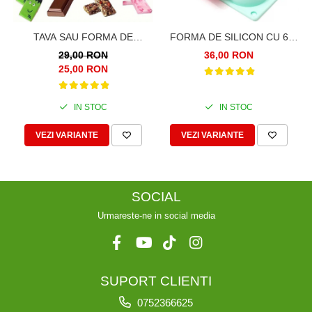
TAVA SAU FORMA DE
FORMA DE SILICON CU 6
SILICON PENTRU CIOCOLATA
SEMISFERE, CAVITATI,
29,00 RON
36,00 RON
DUBAI, 6 BATOANE
PENTRU PRAJITURI,
25,00 RON
INDIVIDUALE.
CIOCOLATA
IN STOC
IN STOC
VEZI VARIANTE
VEZI VARIANTE
SOCIAL
Urmareste-ne in social media
SUPORT CLIENTI
0752366625