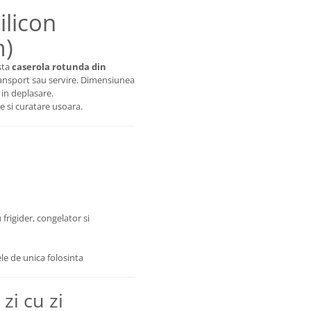
ilicon
m)
asta
caserola rotunda din
ransport sau servire. Dimensiunea
 in deplasare.
re si curatare usoara.
 frigider, congelator si
ele de unica folosinta
 zi cu zi