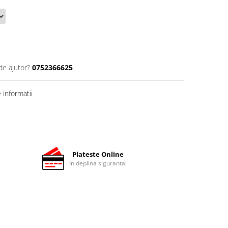
de ajutor?
0752366625
informatii
Plateste Online
In deplina siguranta!