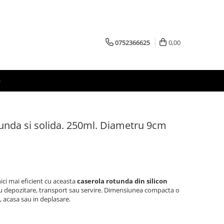
0752366625
0,00
G
tunda si solida. 250ml. Diametru 9cm
mici mai eficient cu aceasta
caserola rotunda din silicon
ru depozitare, transport sau servire. Dimensiunea compacta o
a, acasa sau in deplasare.