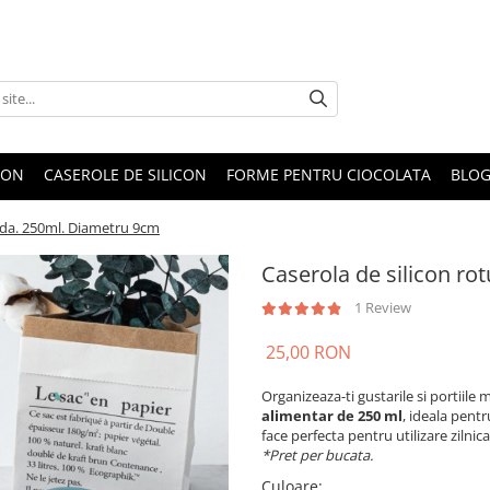
CON
CASEROLE DE SILICON
FORME PENTRU CIOCOLATA
BLO
lida. 250ml. Diametru 9cm
Caserola de silicon ro
1 Review
25,00 RON
Organizeaza-ti gustarile si portiile 
alimentar de 250 ml
, ideala pent
face perfecta pentru utilizare zilnic
*Pret per bucata.
Culoare
: