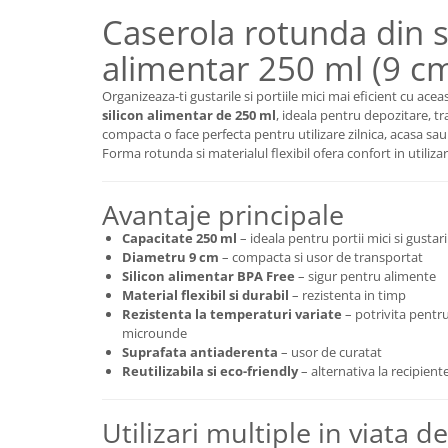
Caserola rotunda din s
alimentar 250 ml (9 c
Organizeaza-ti gustarile si portiile mici mai eficient cu ace
silicon alimentar de 250 ml
, ideala pentru depozitare, t
compacta o face perfecta pentru utilizare zilnica, acasa sau
Forma rotunda si materialul flexibil ofera confort in utiliza
Avantaje principale
Capacitate 250 ml
– ideala pentru portii mici si gustari
Diametru 9 cm
– compacta si usor de transportat
Silicon alimentar BPA Free
– sigur pentru alimente
Material flexibil si durabil
– rezistenta in timp
Rezistenta la temperaturi variate
– potrivita pentru
microunde
Suprafata antiaderenta
– usor de curatat
Reutilizabila si eco-friendly
– alternativa la recipient
Utilizari multiple in viata de