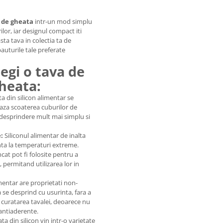
 de gheata
intr-un mod simplu
rilor, iar designul compact iti
ta tava in colectia ta de
auturile tale preferate
egi o tava de
gheata:
a din silicon alimentar se
iteaza scoaterea cuburilor de
 desprindere mult mai simplu si
:
Siliconul alimentar de inalta
enta la temperaturi extreme.
cat pot fi folosite pentru a
 permitand utilizarea lor in
mentar are proprietati non-
se desprind cu usurinta, fara a
a curatarea tavalei, deoarece nu
antiaderente.
ta din silicon vin intr-o varietate