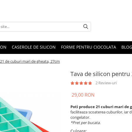
CON
CASEROLE DE SILICON
FORME PENTRU CIOCOLATA
BLO
 21 de cuburi mari de gheata, 27cm
Tava de silicon pentru
2 Review-uri
29,00 RON
Poti produce 21 cuburi mari de 
faciliteaza scoaterea cuburilor, iar
congelator.
*Pret per bucata.
Culoare
: