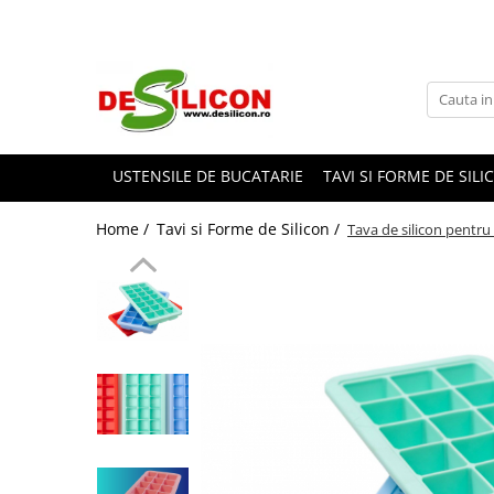
USTENSILE DE BUCATARIE
TAVI SI FORME DE SILI
Home /
Tavi si Forme de Silicon /
Tava de silicon pentru