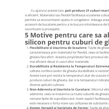
Cu ajutorul acestei tavi,
poti produce 21 cuburi mari
si eficient. Materialul sau flexibil faciliteaza scoaterea cubu
permite sa economisesti spatiu in congelator. Adauga aceas
accesorii de bucatarie pentru a te bucura intotdeauna de b
racoritoare si proaspete.
5 Motive pentru care sa al
silicon pentru cuburi de 
Flexibilitate si Usurinta de Scoatere:
Tavile de gheat
caracterizeaza prin materialul lor flexibil, ceea ce facil
gheata fara efort. Aceasta proprietate face procesul de
mai eficient decat in cazul altor materiale.
Durabilitate și Rezistenta la Temperaturi Extreme
calitate confera tavilor de gheata durabilitate si rezist
Aceste tave pot rezista la temperaturi atat de scazute in
produce cuburi de gheata, dar si la temperaturi ridicate,
diverse aplicatii culinare.
Non-Aderenta si Usurinta in Curatare:
Siliconul ali
aderente, ceea ce inseamna ca toate cuburile de gheata 
ramane lipite de suprafata tavii. Acest aspect faciliteaz
este necesara o forta mare sau utilizarea de substante 
Design Versatil si Varietate de Forme:
Tavile de ghea