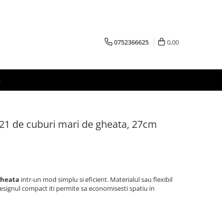
0752366625
0,00
G
 21 de cuburi mari de gheata, 27cm
gheata
intr-un mod simplu si eficient. Materialul sau flexibil
 designul compact iti permite sa economisesti spatiu in