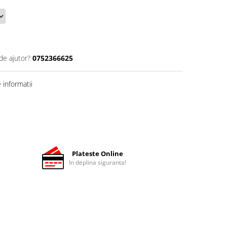
de ajutor?
0752366625
informatii
Plateste Online
In deplina siguranta!