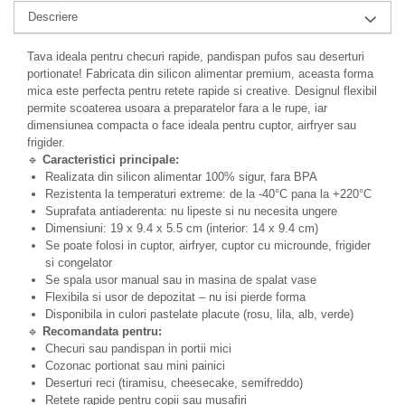
Descriere
Tava ideala pentru checuri rapide, pandispan pufos sau deserturi
portionate! Fabricata din silicon alimentar premium, aceasta forma
mica este perfecta pentru retete rapide si creative. Designul flexibil
permite scoaterea usoara a preparatelor fara a le rupe, iar
dimensiunea compacta o face ideala pentru cuptor, airfryer sau
frigider.
🔹
Caracteristici principale:
Realizata din silicon alimentar 100% sigur, fara BPA
Rezistenta la temperaturi extreme: de la -40°C pana la +220°C
Suprafata antiaderenta: nu lipeste si nu necesita ungere
Dimensiuni: 19 x 9.4 x 5.5 cm (interior: 14 x 9.4 cm)
Se poate folosi in cuptor, airfryer, cuptor cu microunde, frigider
si congelator
Se spala usor manual sau in masina de spalat vase
Flexibila si usor de depozitat – nu isi pierde forma
Disponibila in culori pastelate placute (rosu, lila, alb, verde)
🔹
Recomandata pentru:
Checuri sau pandispan in portii mici
Cozonac portionat sau mini painici
Deserturi reci (tiramisu, cheesecake, semifreddo)
Retete rapide pentru copii sau musafiri