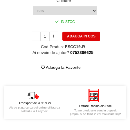
Culoare
:
IN STOC
ADAUGA IN COS
Cod Produs:
FSCC19-R
Ai nevoie de ajutor?
0752366625
Adauga la Favorite
Transport de la 9.99 lei
Livrare Rapida din Stoc
Alege plata cu cardul online si livrarea
Toate produsele sunt in depozit
coletului la Easybox!
propriu si se trimit in cel mai scurt timp!