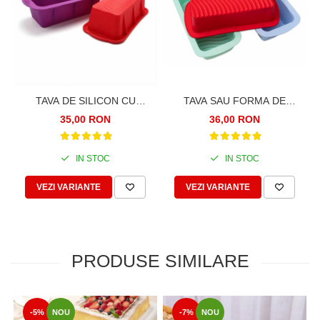
TAVA DE SILICON CU
TAVA SAU FORMA DE
INTARITURI, PENTRU CHEC,
SILICON PENTRU CHEC,
35,00 RON
36,00 RON
COZONAC, 25CM
COZONAC, 27CM
IN STOC
IN STOC
VEZI VARIANTE
VEZI VARIANTE
PRODUSE SIMILARE
-5%
NOU
-7%
NOU