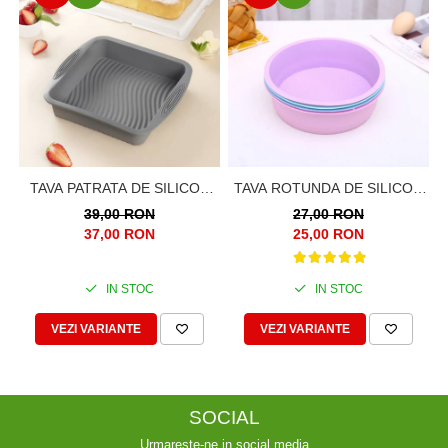
TAVA PATRATA DE SILICON
TAVA ROTUNDA DE SILICON
PENTRU CHEC, BLATURI,
ALIMENTAR
39,00 RON
27,00 RON
PANDISPAN PRAJITURI,
TERMOREZISTENT, 20CM,
37,00 RON
25,00 RON
TORTURI, 26CM
PENTRU BLAT DE TORT,
PRAJITURA, CHEC, FRITEUZA
IN STOC
IN STOC
CU AER CALD, AIRFRYER
VEZI VARIANTE
VEZI VARIANTE
SOCIAL
Urmareste-ne in social media