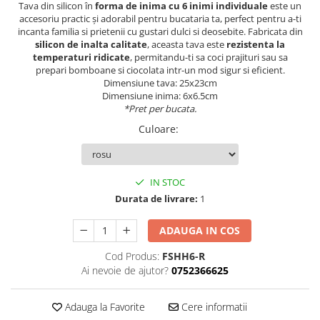
Tava din silicon în
forma de inima cu 6 inimi individuale
este un
accesoriu practic și adorabil pentru bucataria ta, perfect pentru a-ti
incanta familia si prietenii cu gustari dulci si deosebite. Fabricata din
silicon de inalta calitate
, aceasta tava este
rezistenta la
temperaturi ridicate
, permitandu-ti sa coci prajituri sau sa
prepari bomboane si ciocolata intr-un mod sigur si eficient.
Dimensiune tava: 25x23cm
Dimensiune inima: 6x6.5cm
*Pret per bucata.
Culoare
:
IN STOC
Durata de livrare:
1
ADAUGA IN COS
Cod Produs:
FSHH6-R
Ai nevoie de ajutor?
0752366625
Adauga la Favorite
Cere informatii