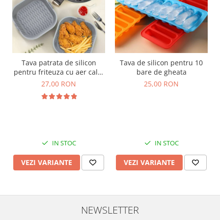
Tava patrata de silicon
Tava de silicon pentru 10
pentru friteuza cu aer cald,
bare de gheata
Airfryer, 20cm. Rezistenta la
27,00 RON
25,00 RON
temperaturi ridicate
IN STOC
IN STOC
VEZI VARIANTE
VEZI VARIANTE
NEWSLETTER