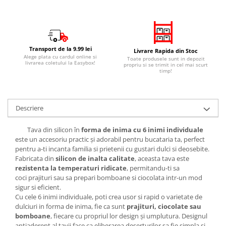
Transport de la 9.99 lei
Livrare Rapida din Stoc
Alege plata cu cardul online si
Toate produsele sunt in depozit
livrarea coletului la Easybox!
propriu si se trimit in cel mai scurt
timp!
Descriere
Tava din silicon în
forma de inima cu 6 inimi individuale
este un accesoriu practic și adorabil pentru bucataria ta, perfect
pentru a-ti incanta familia si prietenii cu gustari dulci si deosebite.
Fabricata din
silicon de inalta calitate
, aceasta tava este
rezistenta la temperaturi ridicate
, permitandu-ti sa
coci prajituri sau sa prepari bomboane si ciocolata intr-un mod
sigur si eficient.
Cu cele 6 inimi individuale, poti crea usor si rapid o varietate de
dulciuri in forma de inima, fie ca sunt
prajituri, ciocolate sau
bomboane
, fiecare cu propriul lor design și umplutura. Designul
antiaderent al tavii face ca eliberarea deserturilor sa fie simpla si