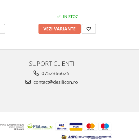
IN STOC
VEZI VARIANTE
V
SUPORT CLIENTI
0752366625
contact@desilicon.ro