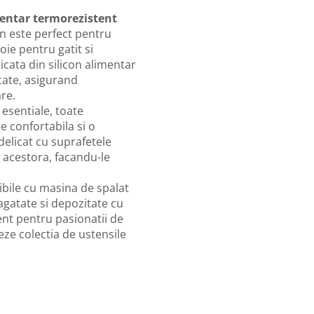
imentar termorezistent
on este perfect pentru
oie pentru gatit si
icata din silicon alimentar
icate, asigurand
are.
 esentiale, toate
e confortabila si o
delicat cu suprafetele
a acestora, facandu-le
ibile cu masina de spalat
 agatate si depozitate cu
ent pentru pasionatii de
eze colectia de ustensile