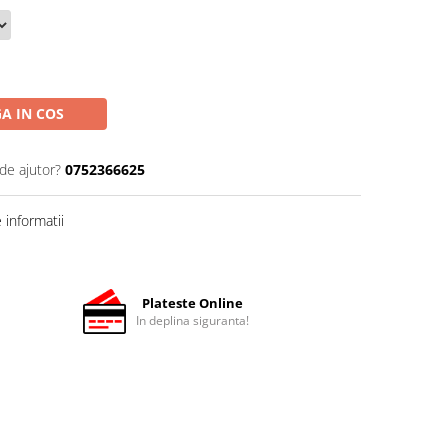
A IN COS
de ajutor?
0752366625
informatii
Plateste Online
In deplina siguranta!