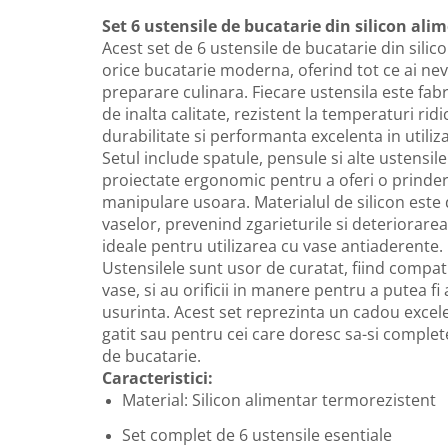
Set 6 ustensile de bucatarie din silicon al
Acest set de 6 ustensile de bucatarie din silic
orice bucatarie moderna, oferind tot ce ai nev
preparare culinara. Fiecare ustensila este fabr
de inalta calitate, rezistent la temperaturi rid
durabilitate si performanta excelenta in utiliz
Setul include spatule, pensule si alte ustensile
proiectate ergonomic pentru a oferi o prinder
manipulare usoara. Materialul de silicon este 
vaselor, prevenind zgarieturile si deteriorare
ideale pentru utilizarea cu vase antiaderente.
Ustensilele sunt usor de curatat, fiind compat
vase, si au orificii in manere pentru a putea fi
usurinta. Acest set reprezinta un cadou excel
gatit sau pentru cei care doresc sa-si complet
de bucatarie.
Caracteristici:
Material: Silicon alimentar termorezistent
Set complet de 6 ustensile esentiale