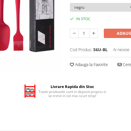
IN STOC
ADAUG
Cod Produs:
S6U-BL
Ai nevoie 
Adauga la Favorite
Cere 
Livrare Rapida din Stoc
Toate produsele sunt in depozit propriu si
se trimit in cel mai scurt timp!