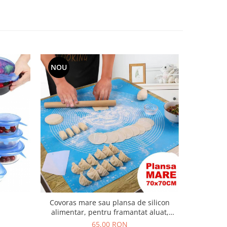
NOU
-23%
Covoras mare sau plansa de silicon
Spatule 
alimentar, pentru framantat aluat,
70x70cm
65,00 RON
1