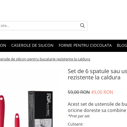
CON
CASEROLE DE SILICON
FORME PENTRU CIOCOLATA
BLO
ensile de silicon pentru bucatarie rezistente la caldura
Set de 6 spatule sau us
rezistente la caldura
59,00 RON
49,00 RON
Acest set de ustensile de bu
oricine doreste sa combine f
*Pret per set.
Culoare
: