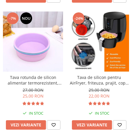
-7%
NOU
-24%
Tava rotunda de silicon
Tava de silicon pentru
alimentar termorezistent,
AirFryer, friteuza, prajit, copt,
20cm, pentru blat de tort,
22cm
27,00 RON
29,00 RON
prajitura, chec, friteuza cu aer
25,00 RON
22,00 RON
cald, Airfryer
IN STOC
IN STOC
VEZI VARIANTE
VEZI VARIANTE