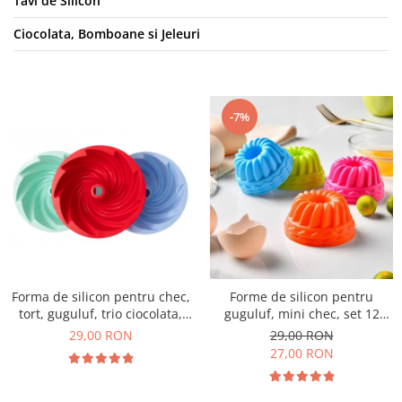
Tavi de Silicon
Ciocolata, Bomboane si Jeleuri
-7%
Forma de silicon pentru chec,
Forme de silicon pentru
tort, guguluf, trio ciocolata,
guguluf, mini chec, set 12
19cm
bucati multicolor, 7 cm
29,00 RON
29,00 RON
27,00 RON