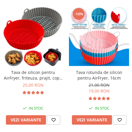
-10%
Tava de silicon pentru
Tava rotunda de silicon
AirFryer, friteuza, prajit, copt,
pentru AirFryer, 16cm
20cm
25,00 RON
21,00 RON
19,00 RON
IN STOC
IN STOC
VEZI VARIANTE
VEZI VARIANTE