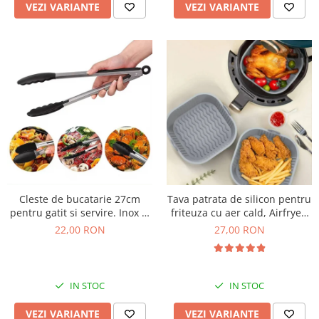
VEZI VARIANTE
VEZI VARIANTE
Cleste de bucatarie 27cm
Tava patrata de silicon pentru
pentru gatit si servire. Inox si
friteuza cu aer cald, Airfryer,
silicon
20cm. Rezistenta la
22,00 RON
27,00 RON
temperaturi ridicate
IN STOC
IN STOC
VEZI VARIANTE
VEZI VARIANTE