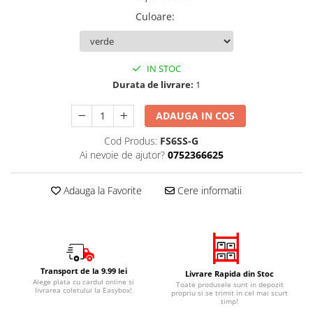
Culoare
:
IN STOC
Durata de livrare:
1
ADAUGA IN COS
Cod Produs:
FS6SS-G
Ai nevoie de ajutor?
0752366625
Adauga la Favorite
Cere informatii
Transport de la 9.99 lei
Livrare Rapida din Stoc
Alege plata cu cardul online si
Toate produsele sunt in depozit
livrarea coletului la Easybox!
propriu si se trimit in cel mai scurt
timp!