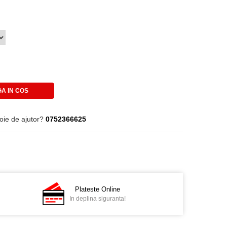
A IN COS
oie de ajutor?
0752366625
Plateste Online
In deplina siguranta!