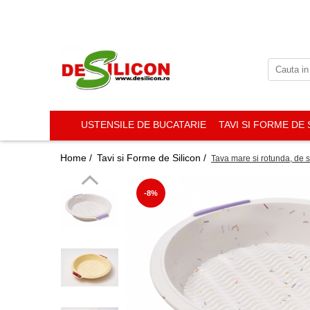
USTENSILE DE BUCATARIE
TAVI SI FORME DE 
Home /
Tavi si Forme de Silicon /
Tava mare si rotunda, de sil
-8%