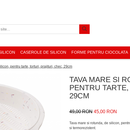
SILICON
CASEROLE DE SILICON
FORME PENTRU CIOCOLATA
icon, pentru tarte, torturi, prajituri, chec, 29cm
TAVA MARE SI R
PENTRU TARTE, 
29CM
49,00 RON
45,00 RON
Tava mare si rotunda, de silicon, pentru
si termorezistent.