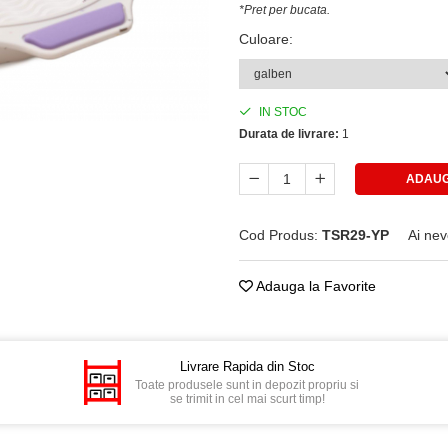
*Pret per bucata.
Culoare
:
IN STOC
Durata de livrare:
1
ADAUG
Cod Produs:
TSR29-YP
Ai nev
Adauga la Favorite
Livrare Rapida din Stoc
Toate produsele sunt in depozit propriu si
se trimit in cel mai scurt timp!