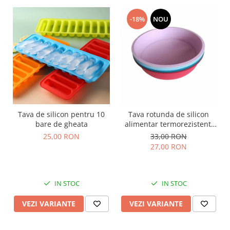
-18%
NOU
Tava de silicon pentru 10
Tava rotunda de silicon
bare de gheata
alimentar termorezistent,
25cm, pentru blat de tort,
25,00 RON
33,00 RON
prajitura, chec, friteuza cu
27,00 RON
aer cald, Airfryer mare
IN STOC
IN STOC
VEZI VARIANTE
VEZI VARIANTE