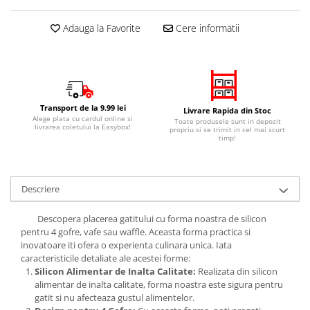
Adauga la Favorite
Cere informatii
Transport de la 9.99 lei
Livrare Rapida din Stoc
Alege plata cu cardul online si
Toate produsele sunt in depozit
livrarea coletului la Easybox!
propriu si se trimit in cel mai scurt
timp!
Descriere
Descopera placerea gatitului cu forma noastra de silicon
pentru 4 gofre, vafe sau waffle. Aceasta forma practica si
inovatoare iti ofera o experienta culinara unica. Iata
caracteristicile detaliate ale acestei forme:
Silicon Alimentar de Inalta Calitate:
Realizata din silicon
alimentar de inalta calitate, forma noastra este sigura pentru
gatit si nu afecteaza gustul alimentelor.