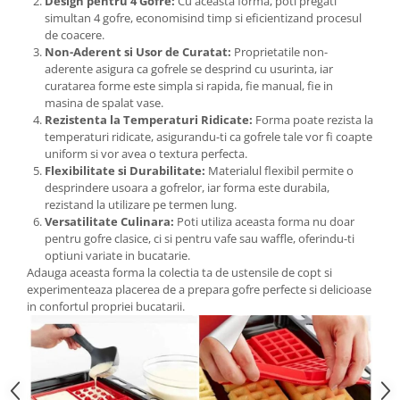
Design pentru 4 Gofre:
Cu aceasta forma, poti pregati
simultan 4 gofre, economisind timp si eficientizand procesul
de coacere.
Non-Aderent si Usor de Curatat:
Proprietatile non-
aderente asigura ca gofrele se desprind cu usurinta, iar
curatarea forme este simpla si rapida, fie manual, fie in
masina de spalat vase.
Rezistenta la Temperaturi Ridicate:
Forma poate rezista la
temperaturi ridicate, asigurandu-ti ca gofrele tale vor fi coapte
uniform si vor avea o textura perfecta.
Flexibilitate si Durabilitate:
Materialul flexibil permite o
desprindere usoara a gofrelor, iar forma este durabila,
rezistand la utilizare pe termen lung.
Versatilitate Culinara:
Poti utiliza aceasta forma nu doar
pentru gofre clasice, ci si pentru vafe sau waffle, oferindu-ti
optiuni variate in bucatarie.
Adauga aceasta forma la colectia ta de ustensile de copt si
experimenteaza placerea de a prepara gofre perfecte si delicioase
in confortul propriei bucatarii.