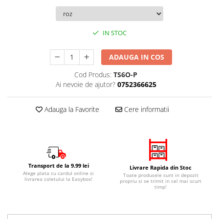
IN STOC
ADAUGA IN COS
Cod Produs:
TS6O-P
Ai nevoie de ajutor?
0752366625
Adauga la Favorite
Cere informatii
Transport de la 9.99 lei
Livrare Rapida din Stoc
Alege plata cu cardul online si
Toate produsele sunt in depozit
livrarea coletului la Easybox!
propriu si se trimit in cel mai scurt
timp!