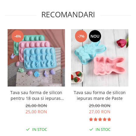
RECOMANDARI
-4%
-7%
NOU
Tava sau forma de silicon
Tava sau forma de silicon
pentru 18 oua si iepurasi
iepuras mare de Paste
de Paste
26,00 RON
29,00 RON
25,00 RON
27,00 RON
IN STOC
IN STOC