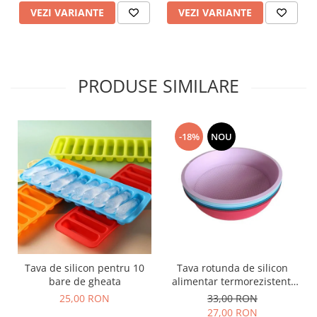
VEZI VARIANTE
VEZI VARIANTE
PRODUSE SIMILARE
-18%
NOU
Tava de silicon pentru 10
Tava rotunda de silicon
bare de gheata
alimentar termorezistent,
25cm, pentru blat de tort,
25,00 RON
33,00 RON
prajitura, chec, friteuza cu
27,00 RON