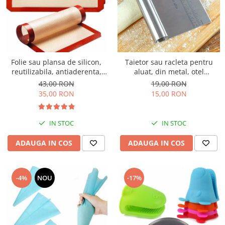
Folie sau plansa de silicon,
Taietor sau racleta pentru
reutilizabila, antiaderenta,
aluat, din metal, otel
pentru copt in cuptor,
inoxidabil
43,00 RON
19,00 RON
30x40cm
35,00 RON
15,00 RON
IN STOC
IN STOC
ADAUGA IN COS
ADAUGA IN COS
-4%
NOU
-17%