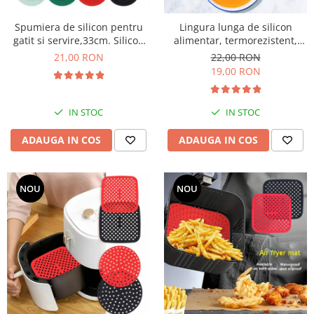
Spumiera de silicon pentru
Lingura lunga de silicon
gatit si servire,33cm. Silicon
alimentar, termorezistent,
alimentar termorezistent
27cm
21,00 RON
22,00 RON
19,00 RON
IN STOC
IN STOC
ADAUGA IN COS
ADAUGA IN COS
NOU
NOU