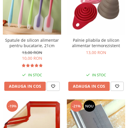
Spatule de silicon alimentar
Palnie pliabila de silicon
pentru bucatarie, 21cm
alimentar termorezistent
13,00 RON
13,00 RON
10,00 RON
IN STOC
IN STOC
ADAUGA IN COS
ADAUGA IN COS
-19%
-21%
NOU