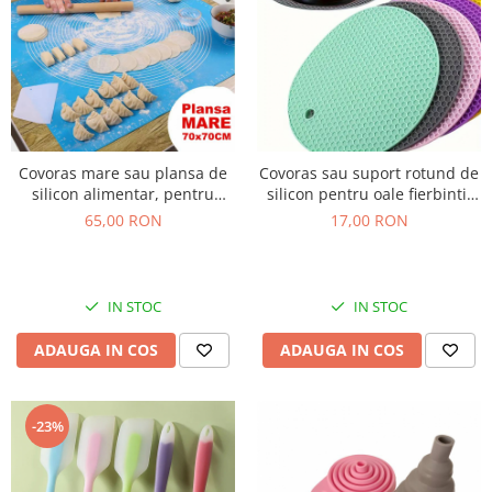
Covoras mare sau plansa de
Covoras sau suport rotund de
silicon alimentar, pentru
silicon pentru oale fierbinti,
framantat aluat, 70x70cm
3mm
65,00 RON
17,00 RON
IN STOC
IN STOC
ADAUGA IN COS
ADAUGA IN COS
-23%