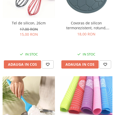
Tel de silicon, 26cm
Covoras de silicon
termorezistent, rotund,
17,00 RON
suport pentru oale fierbinti
18,00 RON
15,00 RON
IN STOC
IN STOC
ADAUGA IN COS
ADAUGA IN COS