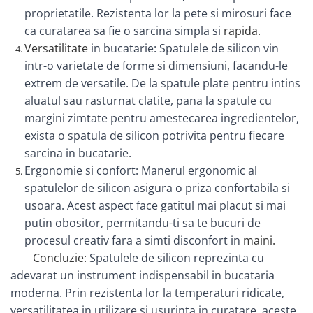
proprietatile. Rezistenta lor la pete si mirosuri face
ca curatarea sa fie o sarcina simpla si
rapida.
Versatilitate
in bucatarie: Spatulele de silicon vin
intr-o varietate de forme si dimensiuni, facandu-le
extrem de versatile. De la spatule plate pentru intins
aluatul sau rasturnat clatite, pana la spatule cu
margini zimtate pentru amestecarea ingredientelor,
exista o spatula de silicon potrivita pentru fiecare
sarcina in bucatarie.
Ergonomie si confort: Manerul ergonomic al
spatulelor de silicon asigura o priza confortabila si
usoara. Acest aspect face gatitul mai placut si mai
putin obositor, permitandu-ti sa te bucuri de
procesul creativ fara a simti disconfort in
maini.
Concluzie:
Spatulele de silicon reprezinta cu
adevarat un instrument indispensabil in bucataria
moderna. Prin rezistenta lor la temperaturi ridicate,
versatilitatea in utilizare si usurinta in curatare, aceste