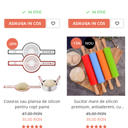
IN STOC
IN STOC
ADAUGA IN COS
ADAUGA IN COS
-13%
NOU
-26%
Covoras sau plansa de silicon
Sucitor mare de silicon
pentru copt paine
premium, antiaderent, cu
manere de lemn, 43cm
47,00 RON
45,00 RON
35,00 RON
39,00 RON