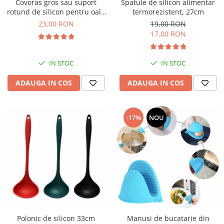
Covoras gros sau suport
Spatule de silicon alimentar
rotund de silicon pentru oale
termorezistent, 27cm
fierbinti, 8mm
23,00 RON
19,00 RON
17,00 RON
IN STOC
IN STOC
ADAUGA IN COS
ADAUGA IN COS
-17%
NOU
Polonic de silicon 33cm
Manusi de bucatarie din