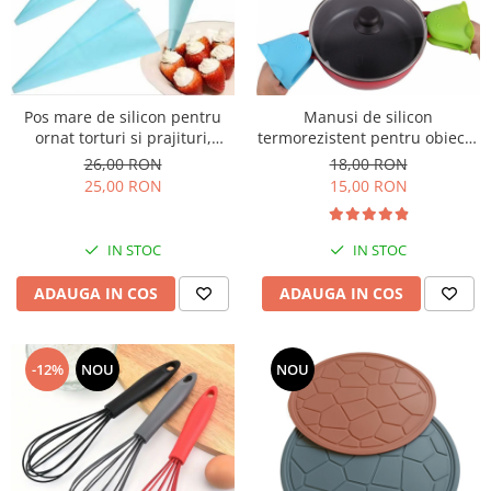
Pos mare de silicon pentru
Manusi de silicon
ornat torturi si prajituri,
termorezistent pentru obiecte
reutilizabil, 46cm
fierbinti
26,00 RON
18,00 RON
25,00 RON
15,00 RON
IN STOC
IN STOC
ADAUGA IN COS
ADAUGA IN COS
-12%
NOU
NOU