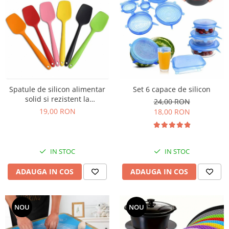
Set 6 capace de silicon
Spatule de silicon alimentar
solid si rezistent la
24,00 RON
temperaturi ridicate, 28cm
19,00 RON
18,00 RON
IN STOC
IN STOC
ADAUGA IN COS
ADAUGA IN COS
NOU
NOU