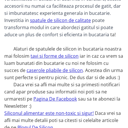
accesorii nu numai ca faciliteaza procesul de gatit, dar
si imbunatatesc experienta generala in bucatarie.
Investitia in
spatule de silicon de calitate
poate
transforma modul in care abordezi gatitul si poate
aduce un plus de confort si eficienta in bucataria
ta!
Alaturi de spatulele de silicon in bucataria noastra
mai folosim
tavi si forme de silicon
iar in caz ca vrem sa
luam bunatati din bucatarie cu noi ne folosim cu
succes de
caserole pliabile de silicon
. Acestea din urma
sunt perfecte si pentru picnic. De dus dar si de adus :)
Daca vrei sa afli mai multe si sa primesti notificari
cand apar produse sau informatii noi poti sa ne
urmaresti pe
Pagina De Facebook
sau sa te abonezi la
Newsletter :)
Siliconul alimentar este non-toxic si sigur!
Daca vrei sa
afli mai multe detalii poti sa citesti si celelalte articole
de pe
Blogul De Silicon
.