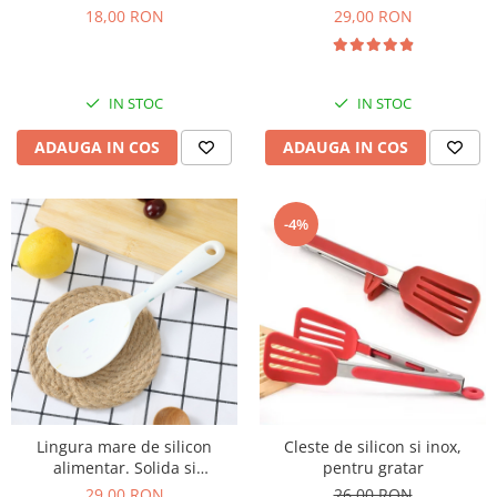
pentru oale fierbinti
aluat, 40x50cm
18,00 RON
29,00 RON
IN STOC
IN STOC
ADAUGA IN COS
ADAUGA IN COS
-4%
Lingura mare de silicon
Cleste de silicon si inox,
alimentar. Solida si
pentru gratar
termorezistenta
29,00 RON
26,00 RON