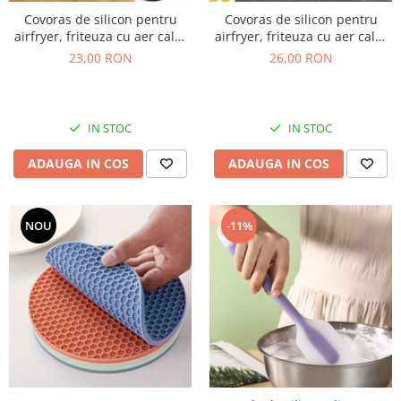
Covoras de silicon pentru
Covoras de silicon pentru
airfryer, friteuza cu aer cald,
airfryer, friteuza cu aer cald,
patrat, 19cm
patrat, 21cm
23,00 RON
26,00 RON
IN STOC
IN STOC
ADAUGA IN COS
ADAUGA IN COS
NOU
-11%