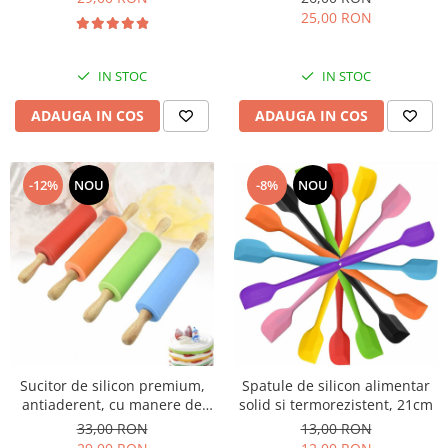
25,00 RON
IN STOC
IN STOC
ADAUGA IN COS
ADAUGA IN COS
-12%
NOU
-8%
NOU
Sucitor de silicon premium,
Spatule de silicon alimentar
antiaderent, cu manere de
solid si termorezistent, 21cm
lemn, 30cm
33,00 RON
13,00 RON