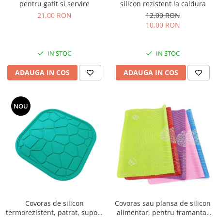
pentru gatit si servire
silicon rezistent la caldura
21,00 RON
12,00 RON
10,00 RON
IN STOC
IN STOC
ADAUGA IN COS
ADAUGA IN COS
NOU
Covoras de silicon
Covoras sau plansa de silicon
termorezistent, patrat, suport
alimentar, pentru framantat