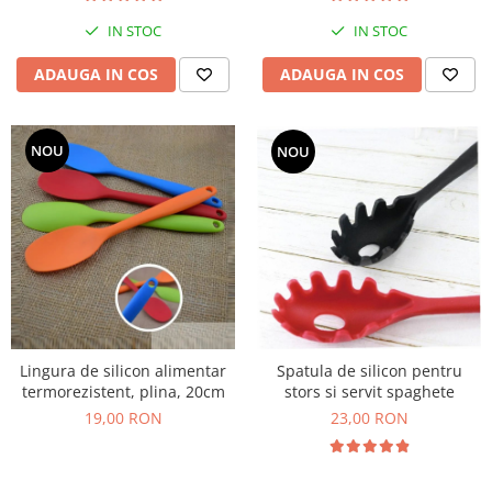
IN STOC
IN STOC
ADAUGA IN COS
ADAUGA IN COS
NOU
NOU
Lingura de silicon alimentar
Spatula de silicon pentru
termorezistent, plina, 20cm
stors si servit spaghete
19,00 RON
23,00 RON