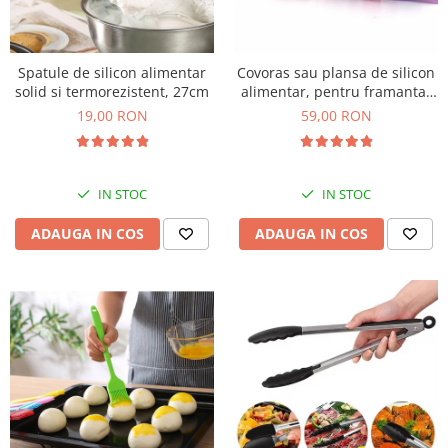
Spatule de silicon alimentar
Covoras sau plansa de silicon
solid si termorezistent, 27cm
alimentar, pentru framantat
aluat, 50x70cm
19,00 RON
59,00 RON
IN STOC
IN STOC
ADAUGA IN COS
ADAUGA IN COS