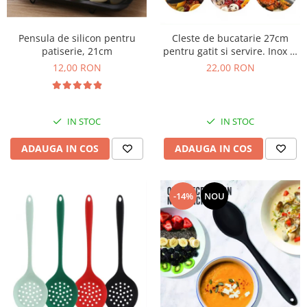
Pensula de silicon pentru
Cleste de bucatarie 27cm
patiserie, 21cm
pentru gatit si servire. Inox si
silicon
12,00 RON
22,00 RON
IN STOC
IN STOC
ADAUGA IN COS
ADAUGA IN COS
-14%
NOU