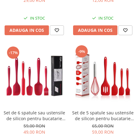
29,00 RON
12,00 RON
IN STOC
IN STOC
ADAUGA IN COS
ADAUGA IN COS
-9%
-17%
Set de 6 spatule sau ustensile
Set de 5 spatule sau ustensile
de silicon pentru bucatarie
de silicon pentru bucatarie
rezistente la caldura
rezistente la caldura
59,00 RON
65,00 RON
49,00 RON
59,00 RON