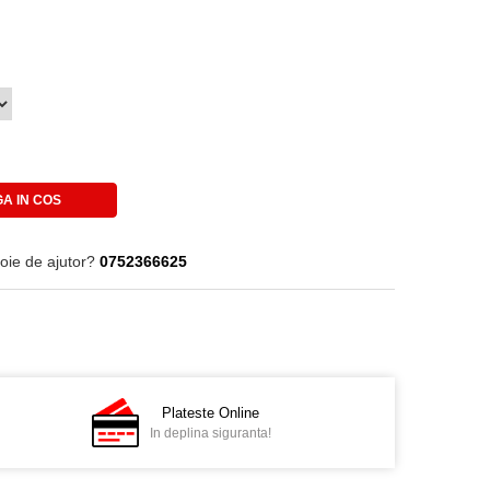
A IN COS
oie de ajutor?
0752366625
Plateste Online
In deplina siguranta!