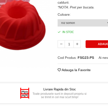
caldurii.
*NOTA: Pret per bucata.
Culoare
:
IN STOC
ADAUG
Cod Produs:
FSG23-PS
Ai nev
Adauga la Favorite
Livrare Rapida din Stoc
Toate produsele sunt in depozit propriu si
se trimit in cel mai scurt timp!