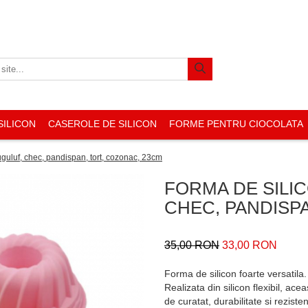
SILICON
CASEROLE DE SILICON
FORME PENTRU CIOCOLATA
guluf, chec, pandispan, tort, cozonac, 23cm
FORMA DE SILI
CHEC, PANDISP
35,00 RON
33,00 RON
Forma de silicon foarte versatila
Realizata din silicon flexibil, ac
de curatat, durabilitate si reziste