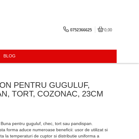
0752366625
0,00
BLOG
CON PENTRU GUGULUF,
AN, TORT, COZONAC, 23CM
. Buna pentru guguluf, chec, tort sau pandispan.
easta forma aduce numeroase beneficii: usor de utilizat si
nta la temperaturi de cuptor si distributie uniforma a