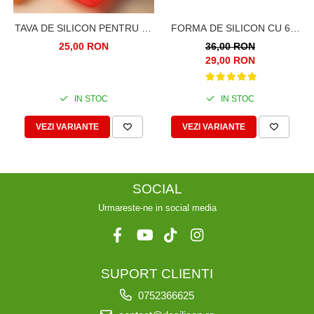
FORMA DE SILICON CU 6
TAVA DE SILICON PENTRU 10
CAVITATI PENTRU TARTE,
BARE DE GHEATA
36,00 RON
25,00 RON
PRAJITURI, CIOCOLATA
29,00 RON
P
IN STOC
IN STOC
VEZI VARIANTE
VEZI VARIANTE
SOCIAL
Urmareste-ne in social media
SUPORT CLIENTI
0752366625