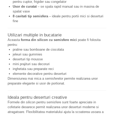
pentru cuptor, frigider sau congelator
Usor de curatat
– se spala rapid manual sau in masina de
spalat vase
8 cavitati tip semisfera
– ideale pentru portii mici si deserturi
fine
Utilizari multiple in bucatarie
Aceasta
forma din silicon cu semisfere mici
poate fi folosita
pentru:
praline sau bomboane de ciocolata
jeleuri sau gummies
deserturi tip mousse
mini prajituri sau decoruri
inghetata sau preparate reci
elemente decorative pentru deserturi
Dimensiunea mai mica a semisferelor permite realizarea unor
preparate elegante si usor de portionat.
Ideala pentru deserturi creative
Formele din silicon pentru semisfere sunt foarte apreciate in
cofetarie deoarece permit realizarea unor deserturi moderne si
atragatoare. Flexibilitatea materialului ajuta la scoaterea usoara a