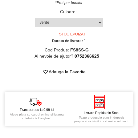
*Pret per bucata.
Culoare
:
STOC EPUIZAT
Durata de livrare:
1
Cod Produs:
FS8SS-G
Ai nevoie de ajutor?
0752366625
Adauga la Favorite
Transport de la 9.99 lei
Livrare Rapida din Stoc
Alege plata cu cardul online si livrarea
Toate produsele sunt in depozit
coletului la Easybox!
propriu si se trimit in cel mai scurt timp!