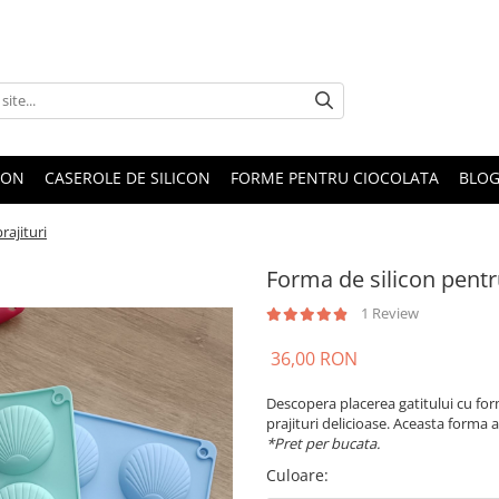
CON
CASEROLE DE SILICON
FORME PENTRU CIOCOLATA
BLO
rajituri
Forma de silicon pentru
1 Review
36,00 RON
Descopera placerea gatitului cu form
prajituri delicioase. Aceasta forma a
*Pret per bucata.
Culoare
: