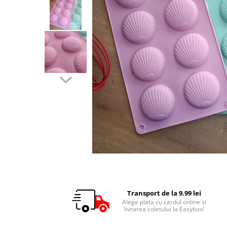
Transport de la 9.99 lei
Alege plata cu cardul online si
livrarea coletului la Easybox!