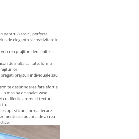
 pentru 8 scoici, perfecta
lus de eleganta si creativitate in
vei crea prajituri deosebite si
licon de inalta calitate, forma
ajiturilor.
regati prajituri individuale sau
rmite desprinderea fara efort a
au in masina de spalat vase.
i cu diferite arome si texturi,
 ta.
de copt si transforma fiecare
xperimenteaza bucuria de a crea
ctice.