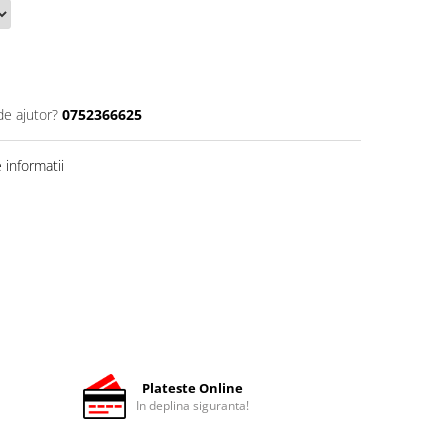
de ajutor?
0752366625
informatii
Plateste Online
In deplina siguranta!