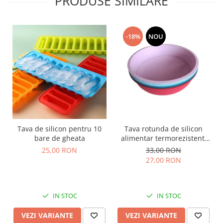
PRODUSE SIMILARE
-18%
NOU
Tava de silicon pentru 10
Tava rotunda de silicon
bare de gheata
alimentar termorezistent,
25cm, pentru blat de tort,
25,00 RON
33,00 RON
prajitura, chec, friteuza cu
27,00 RON
aer cald, Airfryer mare
IN STOC
IN STOC
VEZI VARIANTE
VEZI VARIANTE