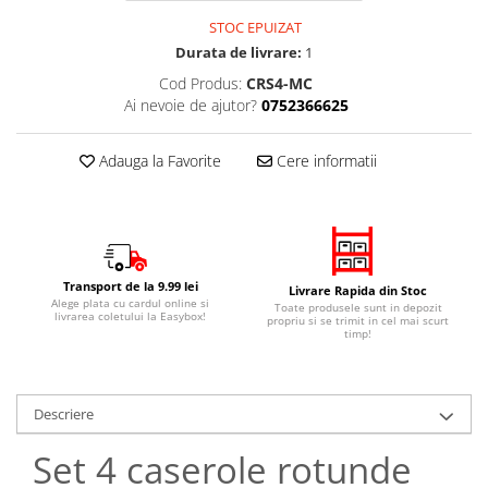
STOC EPUIZAT
Durata de livrare:
1
Cod Produs:
CRS4-MC
Ai nevoie de ajutor?
0752366625
Adauga la Favorite
Cere informatii
Transport de la 9.99 lei
Livrare Rapida din Stoc
Alege plata cu cardul online si
Toate produsele sunt in depozit
livrarea coletului la Easybox!
propriu si se trimit in cel mai scurt
timp!
Descriere
Set 4 caserole rotunde