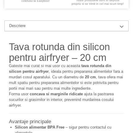
Toate produsele sunt in depozit
coletului la Easybox!
propriu si se trimit in cel mai scurt timp!
Descriere
Tava rotunda din silicon
pentru airfryer – 20 cm
Gateste mai curat si mai usor cu aceasta
tava rotunda din
silicon pentru airfryer
, ideala pentru prepararea alimentelor fara a
murdari cosul aparatului. Cu un diametru de
20 cm
, tava ofera mai
mult spatiu pentru prepararea alimentelor si este potrivita pentru
portii mai mari sau pentru mai multe ingrediente.
Forma usor
concava si marginile ridicate
ajuta la pastrarea
sucurilor si grasimilor in interior, prevenind murdarirea cosului
airfryer.
Avantaje principale
Silicon alimentar BPA Free
– sigur pentru contactul cu
alimentele