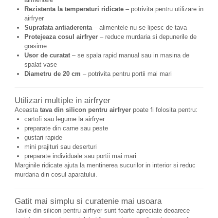
Rezistenta la temperaturi ridicate
– potrivita pentru utilizare in
airfryer
Suprafata antiaderenta
– alimentele nu se lipesc de tava
Protejeaza cosul airfryer
– reduce murdaria si depunerile de
grasime
Usor de curatat
– se spala rapid manual sau in masina de
spalat vase
Diametru de 20 cm
– potrivita pentru portii mai mari
Utilizari multiple in airfryer
Aceasta
tava din silicon pentru airfryer
poate fi folosita pentru:
cartofi sau legume la airfryer
preparate din carne sau peste
gustari rapide
mini prajituri sau deserturi
preparate individuale sau portii mai mari
Marginile ridicate ajuta la mentinerea sucurilor in interior si reduc
murdaria din cosul aparatului.
Gatit mai simplu si curatenie mai usoara
Tavile din silicon pentru airfryer sunt foarte apreciate deoarece