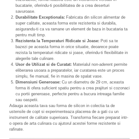
bucatarie, oferindu-ti posibilitatea de a crea deserturi
savuroase.
Durabilitate Exceptionala:
Fabricata din silicon alimentar de
super calitate, aceasta forma este rezistenta si durabila,
asigurandu-ti ca va ramane un element de baza in bucataria ta
pentru mult timp.
Rezistenta la Temperaturi Ridicate si Joase:
Poti sa te
bazezi pe aceasta forma in orice situatie, deoarece poate
rezista la temperaturi ridicate si joase, oferindu-ti flexibilitate in
alegerile tale culinare.
Usor de Utilizat si de Curatat:
Materialul non-aderent permite
eliberarea usoara a preparatelor, iar curatarea este un proces
simplu, fie manual, fie in masina de spalat vase.
Dimensiuni Generoase:
Cu un diametru de 29 cm, aceasta
forma iti ofera suficient spatiu pentru a crea prajituri si cozonaci
cu portii generoase, perfecte pentru a bucura intreaga familie
sau oaspetii.
Adauga aceasta tava sau forma de silicon in colectia ta de
ustensile de copt si experimenteaza placerea de a gati cu un
instrument de calitate superioara. Transforma fiecare preparat intr-
o opera de arta culinara cu ajutorul acestei forme rezistente si
rafinate.