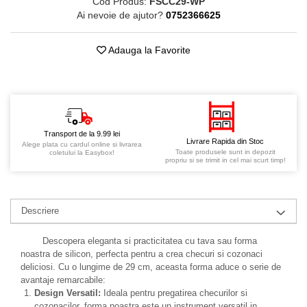
Cod Produs:
FSCC29-WP
Ai nevoie de ajutor?
0752366625
Adauga la Favorite
Transport de la 9.99 lei
Livrare Rapida din Stoc
Alege plata cu cardul online si livrarea
Toate produsele sunt in depozit
coletului la Easybox!
propriu si se trimit in cel mai scurt timp!
Descriere
Descopera eleganta si practicitatea cu tava sau forma
noastra de silicon, perfecta pentru a crea checuri si cozonaci
deliciosi. Cu o lungime de 29 cm, aceasta forma aduce o serie de
avantaje remarcabile:
Design Versatil:
Ideala pentru pregatirea checurilor si
cozonacilor, forma noastra este un instrument versatil in