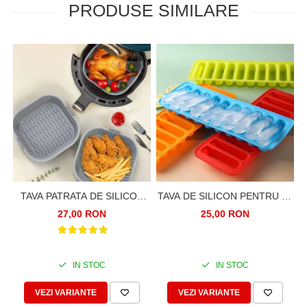
PRODUSE SIMILARE
TAVA PATRATA DE SILICON
TAVA DE SILICON PENTRU 10
PENTRU FRITEUZA CU AER
BARE DE GHEATA
27,00 RON
25,00 RON
CALD, AIRFRYER, 20CM.
REZISTENTA LA
TEMPERATURI RIDICATE
IN STOC
IN STOC
VEZI VARIANTE
VEZI VARIANTE