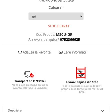
*NOTA: pret per bucata
Culoare
:
STOC EPUIZAT
Cod Produs:
MSCU-GR
Ai nevoie de ajutor?
0752366625
Adauga la Favorite
Cere informatii
Transport de la 9.99 lei
Livrare Rapida din Stoc
Alege plata cu cardul online si
Toate produsele sunt in depozit
livrarea coletului la Easybox!
propriu si se trimit in cel mai scurt
timp!
Descriere