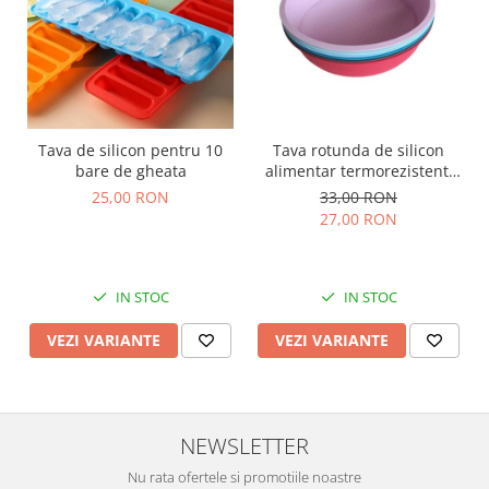
Tava de silicon pentru 10
Tava rotunda de silicon
bare de gheata
alimentar termorezistent,
25cm, pentru blat de tort,
25,00 RON
33,00 RON
prajitura, chec, friteuza cu
27,00 RON
aer cald, Airfryer mare
IN STOC
IN STOC
VEZI VARIANTE
VEZI VARIANTE
NEWSLETTER
Nu rata ofertele si promotiile noastre