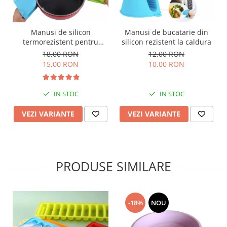
Manusi de silicon
Manusi de bucatarie din
termorezistent pentru
silicon rezistent la caldura
obiecte fierbinti
18,00 RON
12,00 RON
15,00 RON
10,00 RON
IN STOC
IN STOC
VEZI VARIANTE
VEZI VARIANTE
PRODUSE SIMILARE
-18%
NOU