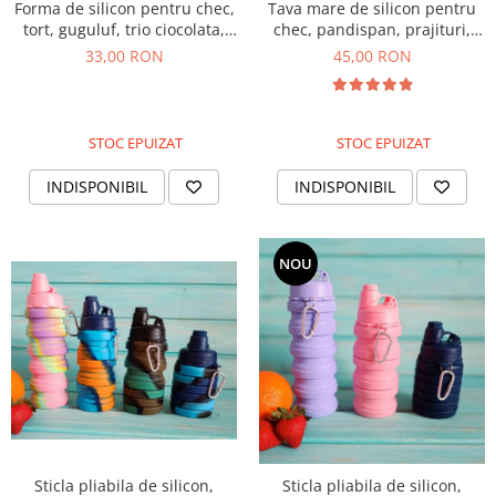
Forma de silicon pentru chec,
Tava mare de silicon pentru
tort, guguluf, trio ciocolata,
chec, pandispan, prajituri,
24cm
torturi, 27cm
33,00 RON
45,00 RON
STOC EPUIZAT
STOC EPUIZAT
INDISPONIBIL
INDISPONIBIL
NOU
Sticla pliabila de silicon,
Sticla pliabila de silicon,