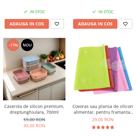
IN STOC
IN STOC
ADAUGA IN COS
ADAUGA IN COS
-17%
NOU
Caserola de silicon premium,
Covoras sau plansa de silicon
dreptunghiulara, 700ml
alimentar, pentru framantat
aluat, 40x50cm
59,00 RON
29,00 RON
49,00 RON