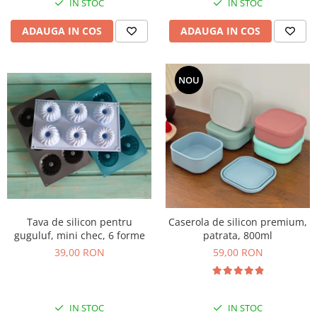
IN STOC
IN STOC
ADAUGA IN COS
ADAUGA IN COS
NOU
Tava de silicon pentru
Caserola de silicon premium,
guguluf, mini chec, 6 forme
patrata, 800ml
39,00 RON
59,00 RON
IN STOC
IN STOC