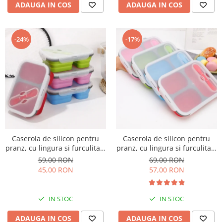
ADAUGA IN COS
ADAUGA IN COS
-24%
-17%
Caserola de silicon pentru
Caserola de silicon pentru
pranz, cu lingura si furculita 2
pranz, cu lingura si furculita 3
compartimente
compartimente
59,00 RON
69,00 RON
45,00 RON
57,00 RON
IN STOC
IN STOC
ADAUGA IN COS
ADAUGA IN COS