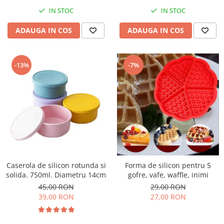
IN STOC
IN STOC
ADAUGA IN COS
ADAUGA IN COS
-13%
-7%
Caserola de silicon rotunda si
Forma de silicon pentru 5
solida. 750ml. Diametru 14cm
gofre, vafe, waffle, inimi
45,00 RON
29,00 RON
39,00 RON
27,00 RON