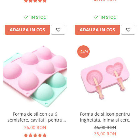
cald, Airfryer mare
IN STOC
IN STOC
ADAUGA IN COS
ADAUGA IN COS
-24%
Forma de silicon cu 6
Forma de silicon pentru
semisfere, cavitati, pentru
inghetata. Inima si cerc.
prajituri, ciocolata
36,00 RON
46,00 RON
35,00 RON