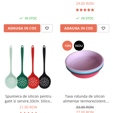
29,00 RON
IN STOC
IN STOC
ADAUGA IN COS
ADAUGA IN COS
-18%
NOU
Spumiera de silicon pentru
Tava rotunda de silicon
gatit si servire,33cm. Silicon
alimentar termorezistent,
alimentar termorezistent
25cm, pentru blat de tort,
21,00 RON
33,00 RON
prajitura, chec, friteuza cu aer
27,00 RON