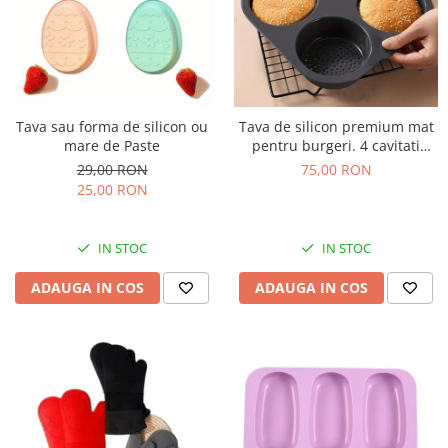
Tava sau forma de silicon ou
Tava de silicon premium mat
mare de Paste
pentru burgeri. 4 cavitati
perforate pentru chifle sau
29,00 RON
75,00 RON
carne hamburger
25,00 RON
IN STOC
IN STOC
ADAUGA IN COS
ADAUGA IN COS