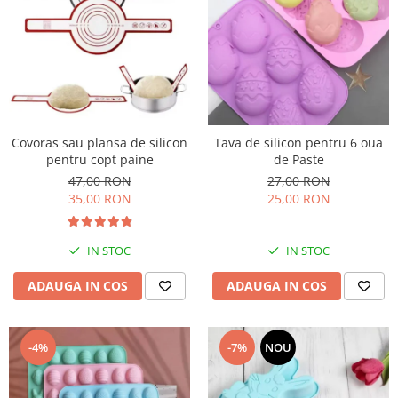
Covoras sau plansa de silicon
Tava de silicon pentru 6 oua
pentru copt paine
de Paste
47,00 RON
27,00 RON
35,00 RON
25,00 RON
IN STOC
IN STOC
ADAUGA IN COS
ADAUGA IN COS
-4%
-7%
NOU