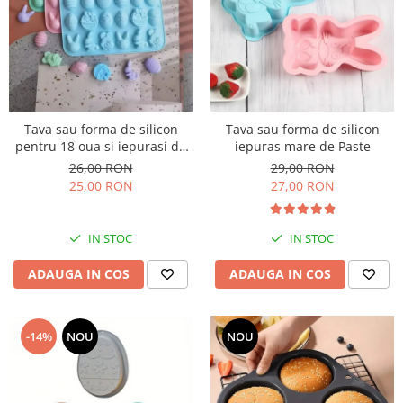
Tava sau forma de silicon
Tava sau forma de silicon
pentru 18 oua si iepurasi de
iepuras mare de Paste
Paste
26,00 RON
29,00 RON
25,00 RON
27,00 RON
IN STOC
IN STOC
ADAUGA IN COS
ADAUGA IN COS
-14%
NOU
NOU