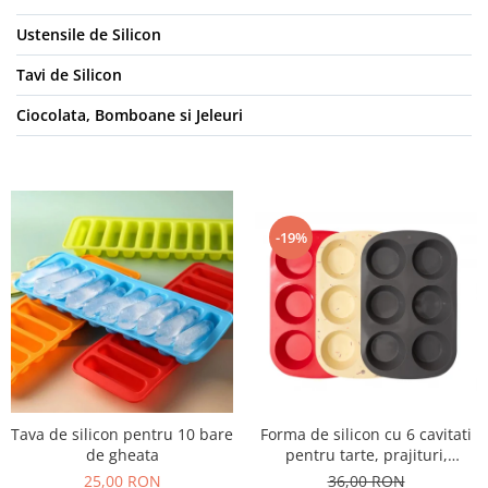
Ustensile de Silicon
Tavi de Silicon
Ciocolata, Bomboane si Jeleuri
-19%
Forma de silicon cu 6 cavitati
Tava de silicon pentru 10 bare
pentru tarte, prajituri,
de gheata
ciocolata
36,00 RON
25,00 RON