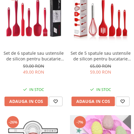
Set de 6 spatule sau ustensile
Set de 5 spatule sau ustensile
de silicon pentru bucatarie
de silicon pentru bucatarie
rezistente la caldura
rezistente la caldura
59,00 RON
65,00 RON
49,00 RON
59,00 RON
IN STOC
IN STOC
ADAUGA IN COS
ADAUGA IN COS
-26%
-7%