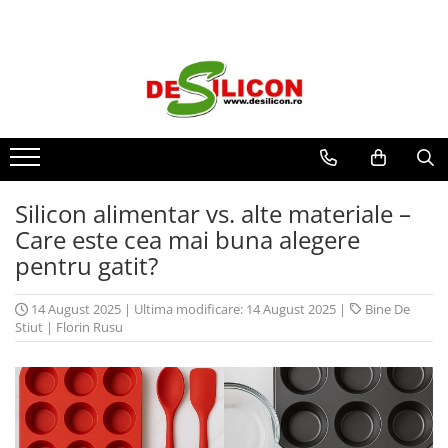
Silicon alimentar vs. alte materiale –
Care este cea mai buna alegere
pentru gatit?
14 August 2025
|
Ultima modificare: 14 August 2025
|
Bine De
Stiut
|
Florin Rusu