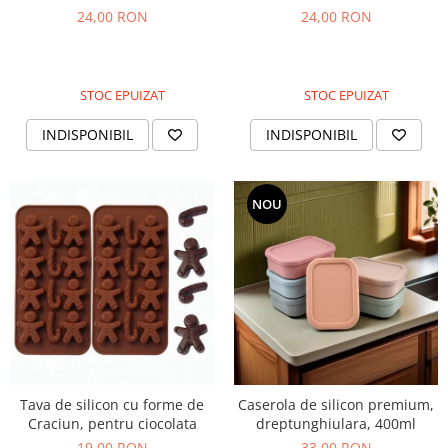
rezistent la cuptor
reutilizabila, rezistenta la
24,00 RON
24,00 RON
cuptor
STOC EPUIZAT
STOC EPUIZAT
INDISPONIBIL
INDISPONIBIL
NOU
Tava de silicon cu forme de
Caserola de silicon premium,
Craciun, pentru ciocolata
dreptunghiulara, 400ml
19,00 RON
33,00 RON