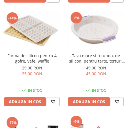
-8%
-14%
Forma de silicon pentru 4
Tava mare si rotunda, de
gofre, vafe, waffle
silicon, pentru tarte, torturi,
prajituri, chec, 29cm
29,00 RON
49,00 RON
25,00 RON
45,00 RON
IN STOC
IN STOC
ADAUGA IN COS
ADAUGA IN COS
-9%
-17%