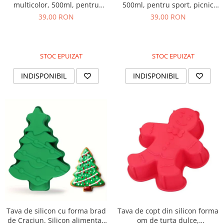
multicolor, 500ml, pentru
500ml, pentru sport, picnic
sport, picnic sau drumetie
sau drumetie.
39,00 RON
39,00 RON
STOC EPUIZAT
STOC EPUIZAT
INDISPONIBIL
INDISPONIBIL
Tava de silicon cu forma brad
Tava de copt din silicon forma
de Craciun. Silicon alimentar
om de turta dulce,