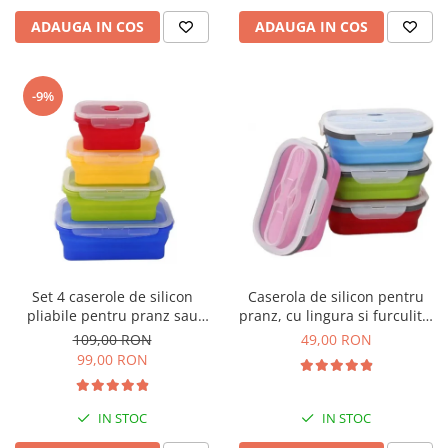
ADAUGA IN COS
ADAUGA IN COS
-9%
Set 4 caserole de silicon
Caserola de silicon pentru
pliabile pentru pranz sau
pranz, cu lingura si furculita,
merinde
1 compartiment
109,00 RON
49,00 RON
99,00 RON
IN STOC
IN STOC